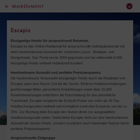
Escapio
Einzigartige Hotels für anspruchsvoll Reisende.
Escapio ist das Online-Hotelportal für anspruchsvolle Individualreisende mit
einer handverlesenen Auswahl der schönsten Luxus-, Boutique- und
Designhotels. Das Portal wurde 2004 gegründet und hat mittlerweile 6.000
einzigartige Hotels weltweit redaktionell kuratiert.
Handverlesene Auswahl und perfekte Preistransparenz
Die handverlesene Vorauswahl einzigartiger Hotels durch die Redaktion von
Escapio spart dem Nutzer Zeit bei der Suche. Ehrliche Hotelbeschreibungen,
großformatige Bilder, persönliche Empfehlungen sowie über 15.000
Kundenbewertungen erleichtern die Entscheidung für das persönliche
Traumhotel. Escapio vergleicht die Echtzeit-Preise von mehr als 40 Top-
Hotelbuchungsseiten weltweit und ermöglicht somit eine Ersparnis von bis zu
70%. Zur Buchung leitet Escapio den Nutzer direkt zur ausgewählten
Hotelbuchungsseite weiter. Damit bietet Escapio nicht nur eine handverlesene
Auswahl der besten Hotels, sondern zusätzlich auch maximalen Nutzen durch
perfekte Preistransparenz.
Anspruchsvolle Zielgruppe