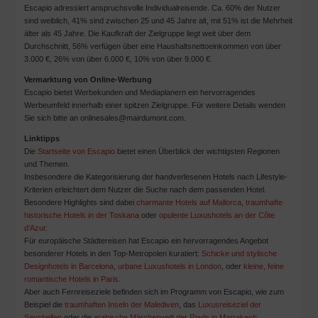
Escapio adressiert anspruchsvolle Individualreisende. Ca. 60% der Nutzer
sind weiblich, 41% sind zwischen 25 und 45 Jahre alt, mit 51% ist die Mehrheit
älter als 45 Jahre. Die Kaufkraft der Zielgruppe liegt weit über dem
Durchschnitt, 56% verfügen über eine Haushaltsnettoeinkommen von über
3.000 €, 26% von über 6.000 €, 10% von über 9.000 €.
Vermarktung von Online-Werbung
Escapio bietet Werbekunden und Mediaplanern ein hervorragendes
Werbeumfeld innerhalb einer spitzen Zielgruppe. Für weitere Details wenden
Sie sich bitte an onlinesales@mairdumont.com.
Linktipps
Die
Startseite von Escapio
bietet einen Überblick der wichtigsten Regionen
und Themen.
Insbesondere die Kategorisierung der handverlesenen Hotels nach Lifestyle-
Kriterien erleichtert dem Nutzer die Suche nach dem passenden Hotel.
Besondere Highlights sind dabei
charmante Hotels auf Mallorca
,
traumhafte
historische Hotels in der Toskana
oder
opulente Luxushotels an der Côte
d’Azur
.
Für europäische Städtereisen hat Escapio ein hervorragendes Angebot
besonderer Hotels in den Top-Metropolen kuratiert:
Schicke und stylische
Designhotels in Barcelona
,
urbane Luxushotels in London
, oder
kleine, feine
romantische Hotels in Paris
.
Aber auch Fernreiseziele befinden sich im Programm von Escapio, wie zum
Beispiel die
traumhaften Inseln der Malediven
, das
Luxusreiseziel der
Seychellen
oder die
arabische Märchenwelt der Riads in Marrakech
.