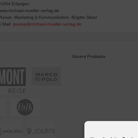
91054 Erlangen
www.michael-mueller-verlag.de
Presse: Marketing & Kommunikation, Brigitte Sitzer
E-Mail:
presse@michael-mueller-verlag.de
Unsere Produkte