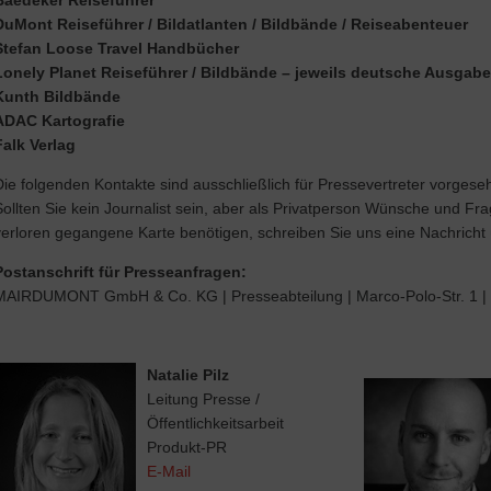
Baedeker Reiseführer
DuMont Reiseführer / Bildatlanten / Bildbände / Reiseabenteuer
Stefan Loose Travel Handbücher
Lonely Planet Reiseführer / Bildbände – jeweils deutsche Ausgabe
Kunth Bildbände
ADAC Kartografie
Falk Verlag
Die folgenden Kontakte sind ausschließlich für Pressevertreter vorgese
Sollten Sie kein Journalist sein, aber als Privatperson Wünsche und F
verloren gegangene Karte benötigen, schreiben Sie uns eine Nachricht
Postanschrift für Presseanfragen:
MAIRDUMONT GmbH & Co. KG | Presseabteilung | Marco-Polo-Str. 1 | 
Natalie Pilz
Leitung Presse /
Öffentlichkeitsarbeit
Produkt-PR
E-Mail