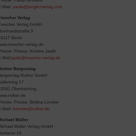
Presse: Paola Girodetti
E-Mail:
paola@jonglezverlag.com
Trescher Verlag
Trescher Verlag GmbH
Reinhardtstraße 9
10117 Berlin
www.trescher-verlag.de
Presse: Presse, Kristine Jaath
E-Mail:
jaath@trescher-verlag.de
Rother Bergverlag
Bergverlag Rother GmbH
Keltenring 17
82041 Oberhaching
www.rother.de
Presse: Presse, Bettina Löneke
E-Mail:
loeneke@rother.de
Michael Müller
Michael Müller Verlag GmbH
Gerberei 19