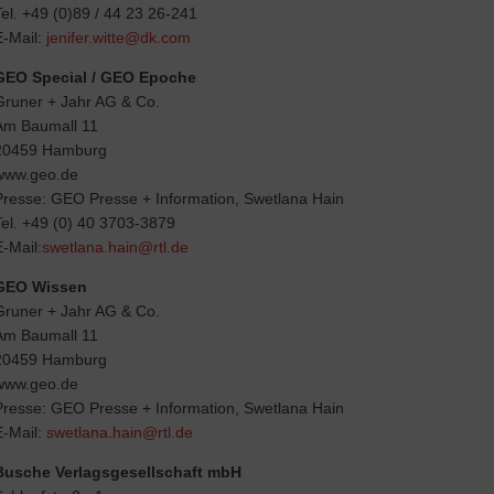
Tel.
+49 (0)89 / 44 23 26-241
E-Mail:
jenifer.witte@dk.com
GEO Special / GEO Epoche
Gruner + Jahr AG & Co.
Am Baumall 11
20459 Hamburg
www.geo.de
Presse: GEO Presse + Information, Swetlana Hain
Tel. +49 (0) 40 3703-3879
E-Mail:
swetlana.hain@rtl.de
GEO Wissen
Gruner + Jahr AG & Co.
Am Baumall 11
20459 Hamburg
www.geo.de
Presse: GEO Presse + Information, Swetlana Hain
E-Mail:
swetlana.hain@rtl.de
Busche Verlagsgesellschaft mbH