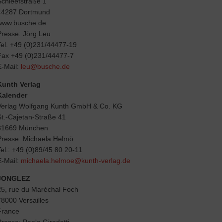
Schleefstraße 1
44287 Dortmund
www.busche.de
Presse: Jörg Leu
Tel. +49 (0)231/44477-19
Fax +49 (0)231/44477-7
E-Mail:
leu@busche.de
Kunth Verlag
Kalender
Verlag Wolfgang Kunth GmbH & Co. KG
St.-Cajetan-Straße 41
81669 München
Presse: Michaela Helmö
Tel.: +49 (0)89/45 80 20-11
E-Mail:
michaela.helmoe@kunth-verlag.de
JONGLEZ
25, rue du Maréchal Foch
78000 Versailles
France