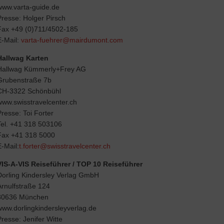
www.varta-guide.de
Presse: Holger Pirsch
Fax +49 (0)711/4502-185
E-Mail:
varta-fuehrer@mairdumont.com
Hallwag Karten
Hallwag Kümmerly+Frey AG
Grubenstraße 7b
CH-3322 Schönbühl
www.swisstravelcenter.ch
Presse: Toi Forter
Tel. +41 318 503106
Fax +41 318 5000
E-Mail:
t.forter@swisstravelcenter.ch
VIS-A-VIS Reiseführer / TOP 10 Reiseführer
Dorling Kindersley Verlag GmbH
Arnulfstraße 124
80636 München
www.dorlingkindersleyverlag.de
Presse: Jenifer Witte