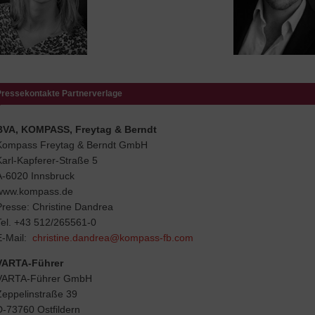
Pressekontakte Partnerverlage
BVA, KOMPASS, Freytag & Berndt
Kompass Freytag & Berndt GmbH
Karl-Kapferer-Straße 5
A-6020 Innsbruck
www.kompass.de
Presse: Christine Dandrea
Tel. +43 512/265561-0
E-Mail:
christine.dandrea@kompass-fb.com
VARTA-Führer
VARTA-Führer GmbH
Zeppelinstraße 39
D-73760 Ostfildern