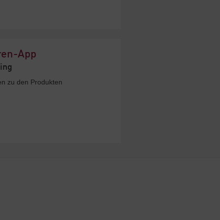
ren-App
king
nen zu den Produkten