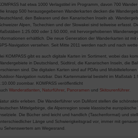
KOMPASS hat etwa 1000 Verlagstitel im Programm, davon 700 Wander-,
Die knapp 500 herausgegebenen Wanderkarten decken die Wandergebiet
Deutschland, den Balearen und den Kanarischen Inseln ab. Wandergebie
Schweizer Alpen, Tschechien und der Slowakei sind teilweise erfasst. Di
Maßstäben 1:25.000 oder 1:50.000, mit hervorgehobenen Wanderwegen 
Informationen erhältlich. Die neue Generation der Wanderkarten ist mit
GPS-Navigation versehen. Seit Mitte 2011 werden nach und nach wetter
Bei KOMPASS gibt es auch digitale Karten im Sortiment, wobei das komp
Wandergebiete in Deutschland, Südtirol, die Kanarischen Inseln, die Ba
erschienen sind. Die digitalen Karten sind auf PDAs und Mobiltelefonen 
Outdoor-Navigation nutzbar. Das Kartenmaterial besteht im Maßstab 1:
1:10.000 zoombar. KOMPASS veröffentlicht
auch
Wanderatlanten
,
Naturführer
,
Panoramen
und
Skitourenführer
.
Natur aktiv erleben. Die Wanderführer von DuMont stellen die schönste
deutschen Mittelgebirge, die Alpenregion sowie klassische europäische 
Inselziele. Die Bücher sind leicht und handlich (Taschenformat) und stel
unterschiedlicher Länge und Schwierigkeitsgrad vor, immer mit genauer
zu Sehenswertem am Wegesrand.