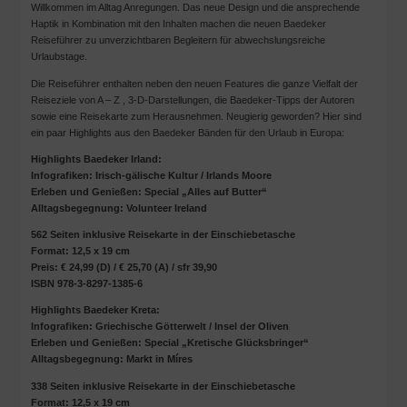
Willkommen im Alltag Anregungen. Das neue Design und die ansprechende
Haptik in Kombination mit den Inhalten machen die neuen Baedeker
Reiseführer zu unverzichtbaren Begleitern für abwechslungsreiche
Urlaubstage.
Die Reiseführer enthalten neben den neuen Features die ganze Vielfalt der
Reiseziele von A – Z , 3-D-Darstellungen, die Baedeker-Tipps der Autoren
sowie eine Reisekarte zum Herausnehmen. Neugierig geworden? Hier sind
ein paar Highlights aus den Baedeker Bänden für den Urlaub in Europa:
Highlights Baedeker Irland:
Infografiken: Irisch-gälische Kultur / Irlands Moore
Erleben und Genießen: Special „Alles auf Butter“
Alltagsbegegnung: Volunteer Ireland
562 Seiten inklusive Reisekarte in der Einschiebetasche
Format: 12,5 x 19 cm
Preis: € 24,99 (D) / € 25,70 (A) / sfr 39,90
ISBN 978-3-8297-1385-6
Highlights Baedeker Kreta:
Infografiken: Griechische Götterwelt / Insel der Oliven
Erleben und Genießen: Special „Kretische Glücksbringer“
Alltagsbegegnung: Markt in Míres
338 Seiten inklusive Reisekarte in der Einschiebetasche
Format: 12,5 x 19 cm