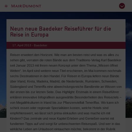
Neun neue Baedeker Reiseführer für die
Reise in Europa
17. April 2013 -
Baedeker
Reisen erweitert den Horizont. Wie man am besten reist und was es alles zu
sehen gibt, verraten die roten Bände aus dem Traditions-Verlag Karl Baedeker
seit Januar 2013 mit ihrem neuen Konzept unter dem Thema „Wissen öffnet
Welten“. Im April sind weitere neun Titel erschienen, im Mai kommen nochmals
sechs Destinationen in den Handel. Für Reisen in Europa liefern neun Bände
über Irland, Kreta, Madeira, Madrid, die Niederlande, Rumänien, Schweden,
Südengland und Teneriffa eine abwechslungsreiche Bandbreite an Wissen von
der ersten bis zur letzten Seite. Das Highlight: Erstmals in einem Reiseführer
erklären innovative Infografiken ausgewählte Besonderheiten des Reiseziels –
von Megalithkulturen in Irland bis zur Pflanzenvielfalt Teneriffas. Wo kann ich
schick essen oder regionale Spezialitäten kosten, welche Hotels sind
empfehlenswert, wo lässt sich prima einkaufen und was mache ich mit
Kindern? Das zentrale und neue Kapitel Erleben und Genießen wartet mit
fundierten Tipps auf und sorgt für unbeschwerten Reisespaß. Und wer in das
wirkliche Leben am Urlaubsort eintauchen möchte, bekommt in der Rubrik