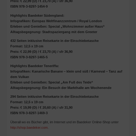
Preis: € 22,99 (D) / € 23,70 (A) / sfr 36,90
ISBN 978-3-8297-1454-9
Highlights Baedeker Südengland:
Infografiken: Europas Weltfinanzzentrum / Royal London
Erleben und Genießen: Special „Wohnzimmer außer Haus“
Alltagsbegegnung: Stadtspaziergang mit dem Greeter
432 Seiten inklusive Reisekarte in der Einschiebetasche
Format: 12,5 x 19 cm
Preis: € 22,99 (D) / € 23,70 (A) / sfr 36,90
ISBN 978-3-8297-1465-5
Highlights Baedeker Teneriffa:
Infografiken: Kanarische Banane – klein und süß / Karneval – Tanz auf
dem Vulkan
Erleben und Genießen: Special „Am Fuß des Teide“
Alltagsbegegnung: Ein Besuch der Markthalle am Wochenende
294 Seiten inklusive Reisekarte in der Einschiebetasche
Format: 12,5 x 19 cm
Preis: € 19,99 (D) / € 20,60 (A) / sfr 31,90
ISBN 978-3-8297-1469-3
Überall wo es Bücher gibt, im Internet und im Baedeker Online-Shop unter
http://shop.baedeker.com
.