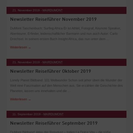
21. November 2019 -
MAIRDUMONT
Newsletter Reiseführer November 2019
DuMont Taschenbuch: Surfing Africa Er ist Athlet, Fotograf, Keynote Speaker,
Abenteurer, Erfinder, leidenschaftlicher Barmann und nun auch Autor: Carlo
Drechsel. In seinem ersten Buch Insight Africa, das nun unter dem …
Weiterlesen
→
21. November 2019 -
MAIRDUMONT
Newsletter Reiseführer Oktober 2019
Lonely Planet Bildband: 101 Weltwunder Schon seit jeher üben die Wunder der
Welt eine Faszination auf den Menschen aus. Sie erzählen die Geschichte des
Planeten, lassen uns innehalten und die …
Weiterlesen
→
11. September 2019 -
MAIRDUMONT
Newsletter Reiseführer September 2019
DuMont Bildband: Atlas der Reiselust – Italien La Dolce Vita – die süße