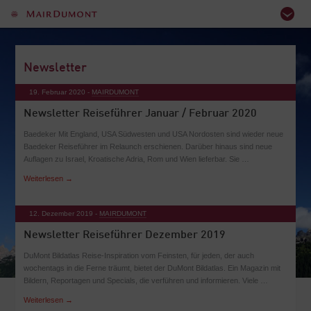
Newsletter
19. Februar 2020 -
MAIRDUMONT
Newsletter Reiseführer Januar / Februar 2020
Baedeker Mit England, USA Südwesten und USA Nordosten sind wieder neue
Baedeker Reiseführer im Relaunch erschienen. Darüber hinaus sind neue
Auflagen zu Israel, Kroatische Adria, Rom und Wien lieferbar. Sie …
Weiterlesen
→
12. Dezember 2019 -
MAIRDUMONT
Newsletter Reiseführer Dezember 2019
DuMont Bildatlas Reise-Inspiration vom Feinsten, für jeden, der auch
wochentags in die Ferne träumt, bietet der DuMont Bildatlas. Ein Magazin mit
Bildern, Reportagen und Specials, die verführen und informieren. Viele …
Weiterlesen
→