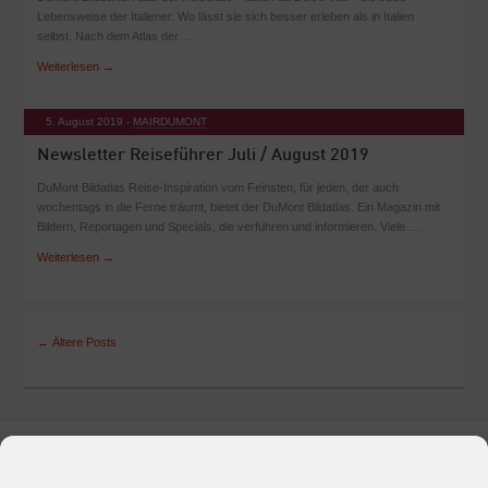
Lebensweise der Italiener. Wo lässt sie sich besser erleben als in Italien
selbst. Nach dem Atlas der …
Weiterlesen
→
5. August 2019 -
MAIRDUMONT
Newsletter Reiseführer Juli / August 2019
DuMont Bildatlas Reise-Inspiration vom Feinsten, für jeden, der auch
wochentags in die Ferne träumt, bietet der DuMont Bildatlas. Ein Magazin mit
Bildern, Reportagen und Specials, die verführen und informieren. Viele …
Weiterlesen
→
← Ältere Posts
Marken & Produkte
Unternehmen