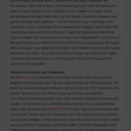
Bücherregale von heute liefern Lesekomfort und Reise-Inspiration der
Extraklasse. 200 Gramm leicht und kompakt genug für jede Westentasche
bieten E-Book-Reader enorm viel Platz für den mobilen Lesespaß. Dank
wochenlanger Akkulaufzeiten lässt sich die digitale Leselektüre bequem den
ganzen Sommer über genießen – ob auf Reisen im Zug, unterwegs in der
Stadt oder in Ruhe am Strand. Die kontrastreichen Displays bieten dabei den
Lesekomfort eines gedruckten Buches. Sogar bei hellem Sonnenlicht sind
Texte und Bilder klar und gestochen scharf, ohne Spiegeleffekte, gut zu lesen.
Bei den E-Books von MARCO POLO im EPUB Format sind zudem die Karten
offline verfügbar, eine Volltextsuche möglich und Weblinks führen direkt zu den
Webseiten der Tipps. So vereint ein E-Book-Reader das weltweit und digital
verfügbare Bücherarchiv in nur einem einzigen Gerät, ohne zusätzliches
Gewicht im Reisegepäck.
Digitale Reiseführer der Extraklasse
Die
MARCO POLO
Reiseführer im E-Book Format stellen den perfekten
Begleiter im Reisezyklus dar. Von der Inspiration bis zur Orientierung vor Ort
bieten sie einen interaktiven Mehrwert, der es in sich hat: Per Stichwortsuche
können die elektronischen Bücher etwa nach Sehenswürdigkeiten,
Geschäften, Erholungsgebieten oder vielen weiteren Stichworten durchsucht
werden. So sind Adressen, weiterführende Informationen zu ausgewählten
Zielen oder die bewährten
MARCO POLO
Insider-Tipps in Sekundenschnelle
recherchiert. Zudem kann der Reisende durch das Setzen von persönlichen
Lesezeichen, farbigen Textmarkierungen oder Hinzufügen von Notizen seinen
ganz persönlichen Reiseplan zusammenstellen. Zoombare Stadtpläne samt
Offline-Karten und Straßenregister unterstützen die schnelle Navigation vor