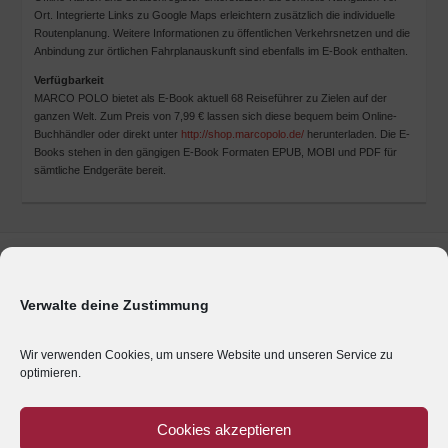
Ort. Integrierte Links zu Google Maps erleichtern zusätzlich die individuelle
Routenplanung. Weitere Informationen zu öffentlichen Verkehrsnetzen und die
Anbindung zur örtlichen Fahrplanauskunft sind ebenfalls im E-Book enthalten.
Verfügbarkeit
MARCO POLO bietet als E-Book aktuell 68 Reiseführer zu Zielen auf der
ganzen Welt. Zum Preis von 7,99 € lassen sich diese bequem beim Online-
Buchhändler oder direkt unter
http://shop.marcopolo.de/
herunterladen. Die E-
Books stehen in den gängigen E-Book Formaten EPUB, MOBI und PDF für
sämtliche Endgeräte bereit.
Marken & Produkte
Unternehmen
Verwalte deine Zustimmung
Geschäftsbereiche
Presse
Wir verwenden Cookies, um unsere Website und unseren Service zu
optimieren.
Karriere
Impressum
Cookies akzeptieren
Kontakt