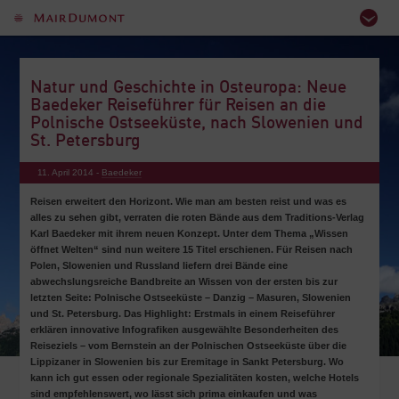
Natur und Geschichte in Osteuropa: Neue
Baedeker Reiseführer für Reisen an die
Polnische Ostseeküste, nach Slowenien und
St. Petersburg
11. April 2014 -
Baedeker
Reisen erweitert den Horizont. Wie man am besten reist und was es
alles zu sehen gibt, verraten die roten Bände aus dem Traditions-Verlag
Karl Baedeker mit ihrem neuen Konzept. Unter dem Thema „Wissen
öffnet Welten“ sind nun weitere 15 Titel erschienen. Für Reisen nach
Polen, Slowenien und Russland liefern drei Bände eine
abwechslungsreiche Bandbreite an Wissen von der ersten bis zur
letzten Seite: Polnische Ostseeküste – Danzig – Masuren, Slowenien
und St. Petersburg. Das Highlight: Erstmals in einem Reiseführer
erklären innovative Infografiken ausgewählte Besonderheiten des
Reiseziels – vom Bernstein an der Polnischen Ostseeküste über die
Lippizaner in Slowenien bis zur Eremitage in Sankt Petersburg. Wo
kann ich gut essen oder regionale Spezialitäten kosten, welche Hotels
sind empfehlenswert, wo lässt sich prima einkaufen und was