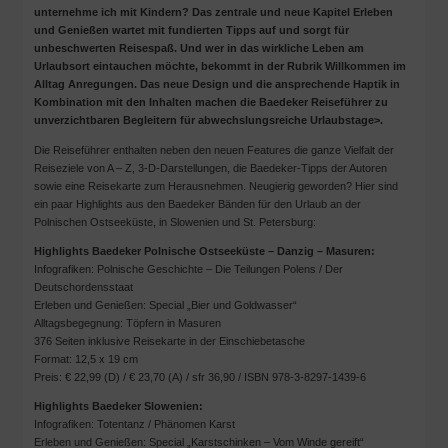
unternehme ich mit Kindern? Das zentrale und neue Kapitel Erleben
und Genießen wartet mit fundierten Tipps auf und sorgt für
unbeschwerten Reisespaß. Und wer in das wirkliche Leben am
Urlaubsort eintauchen möchte, bekommt in der Rubrik Willkommen im
Alltag Anregungen. Das neue Design und die ansprechende Haptik in
Kombination mit den Inhalten machen die Baedeker Reiseführer zu
unverzichtbaren Begleitern für abwechslungsreiche Urlaubstage>.
Die Reiseführer enthalten neben den neuen Features die ganze Vielfalt der
Reiseziele von A – Z, 3-D-Darstellungen, die Baedeker-Tipps der Autoren
sowie eine Reisekarte zum Herausnehmen. Neugierig geworden? Hier sind
ein paar Highlights aus den Baedeker Bänden für den Urlaub an der
Polnischen Ostseeküste, in Slowenien und St. Petersburg:
Highlights Baedeker Polnische Ostseeküste – Danzig – Masuren:
Infografiken: Polnische Geschichte – Die Teilungen Polens / Der
Deutschordensstaat
Erleben und Genießen: Special „Bier und Goldwasser“
Alltagsbegegnung: Töpfern in Masuren
376 Seiten inklusive Reisekarte in der Einschiebetasche
Format: 12,5 x 19 cm
Preis: € 22,99 (D) / € 23,70 (A) / sfr 36,90 / ISBN 978-3-8297-1439-6
Highlights Baedeker Slowenien:
Infografiken: Totentanz / Phänomen Karst
Erleben und Genießen: Special „Karstschinken – Vom Winde gereift“