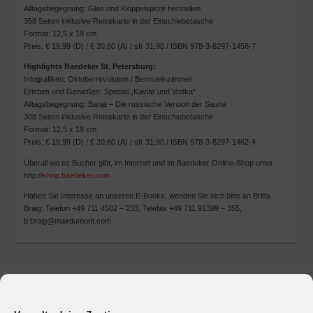
Alltagsbegegnung: Glas und Klöppelspitze herstellen
358 Seiten inklusive Reisekarte in der Einschiebetasche
Format: 12,5 x 19 cm
Preis: € 19,99 (D) / € 20,60 (A) / sfr 31,90 / ISBN 978-3-8297-1458-7
Highlights Baedeker St. Petersburg:
Infografiken: Oktoberrevolution / Bernsteinzimmer
Erleben und Genießen: Special „Kaviar und Vodka“
Alltagsbegegnung: Banja – Die russische Version der Sauna
308 Seiten inklusive Reisekarte in der Einschiebetasche
Format: 12,5 x 19 cm
Preis: € 19,99 (D) / € 20,60 (A) / sfr 31,90 / ISBN 978-3-8297-1462-4
Überall wo es Bücher gibt, im Internet und im Baedeker Online-Shop unter
http://
shop.baedeker.com
.
Haben Sie Interesse an unseren E-Books, wenden Sie sich bitte an Britta
Braig: Telefon +49 711 4502 – 233, Telefax +49 711 91399 – 355,
b.braig@mairdumont.com.
Marken & Produkte
Unternehmen