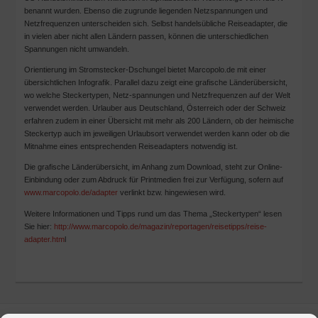
benannt wurden. Ebenso die zugrunde liegenden Netzspannungen und
Netzfrequenzen unterscheiden sich. Selbst handelsübliche Reiseadapter, die
in vielen aber nicht allen Ländern passen, können die unterschiedlichen
Spannungen nicht umwandeln.
Orientierung im Stromstecker-Dschungel bietet Marcopolo.de mit einer
übersichtlichen Infografik. Parallel dazu zeigt eine grafische Länderübersicht,
wo welche Steckertypen, Netz-spannungen und Netzfrequenzen auf der Welt
verwendet werden. Urlauber aus Deutschland, Österreich oder der Schweiz
erfahren zudem in einer Übersicht mit mehr als 200 Ländern, ob der heimische
Steckertyp auch im jeweiligen Urlaubsort verwendet werden kann oder ob die
Mitnahme eines entsprechenden Reiseadapters notwendig ist.
Die grafische Länderübersicht, im Anhang zum Download, steht zur Online-
Einbindung oder zum Abdruck für Printmedien frei zur Verfügung, sofern auf
www.marcopolo.de/adapter
verlinkt bzw. hingewiesen wird.
Weitere Informationen und Tipps rund um das Thema „Steckertypen“ lesen
Sie hier:
http://www.marcopolo.de/magazin/reportagen/reisetipps/reise-
adapter.htm
l