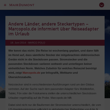
Andere Länder, andere Steckertypen –
Marcopolo.de informiert über Reiseadapter
im Urlaub
18. Juni 2014 -
MARCO POLO
Wer kennt das nicht: Die Reise ist wochenlang geplant, und dann fällt
im Hotel auf, dass sämtliche Stecker der mitgebrachten elektronischen
Geräte nicht in die Steckdosen passen. Stromstecker und die
passenden Steckdosen variieren weltweit und unterliegen keiner
einheitlichen Norm. Welches Zubehör für welches Reiseziel benötigt
wird, zeigt
Marcopolo.de
per Infografik, Weltkarte und
Übersichtstabelle.
Netzstecker sind in verschiedensten Ausführungen rund um den Globus
vertreten. Auf der Suche nach dem passenden Adapter fürs Mobiltelefon,
Tablet, Fön oder die Fotokamera stellen die unterschiedlichen Steckdosen
Urlauber regelmäßig auf die Probe. Marcopolo.de hilft.
Dabei sind nicht nur die Bauformen der Stromstecker unterschiedlich, die vom
US-Handelsministerium willkürlich in alphabetischer Reihenfolge von A bis N