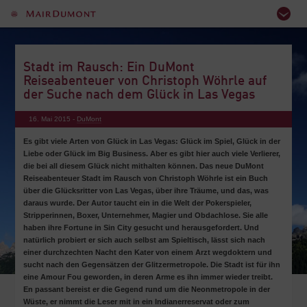
Stadt im Rausch: Ein DuMont
Reiseabenteuer von Christoph Wöhrle auf
der Suche nach dem Glück in Las Vegas
16. Mai 2015 -
DuMont
Es gibt viele Arten von Glück in Las Vegas: Glück im Spiel, Glück in der
Liebe oder Glück im Big Business. Aber es gibt hier auch viele Verlierer,
die bei all diesem Glück nicht mithalten können. Das neue DuMont
Reiseabenteuer Stadt im Rausch von Christoph Wöhrle ist ein Buch
über die Glücksritter von Las Vegas, über ihre Träume, und das, was
daraus wurde. Der Autor taucht ein in die Welt der Pokerspieler,
Stripperinnen, Boxer, Unternehmer, Magier und Obdachlose. Sie alle
haben ihre Fortune in Sin City gesucht und herausgefordert. Und
natürlich probiert er sich auch selbst am Spieltisch, lässt sich nach
einer durchzechten Nacht den Kater von einem Arzt wegdoktern und
sucht nach den Gegensätzen der Glitzermetropole. Die Stadt ist für ihn
eine Amour Fou geworden, in deren Arme es ihn immer wieder treibt.
En passant bereist er die Gegend rund um die Neonmetropole in der
Wüste, er nimmt die Leser mit in ein Indianerreservat oder zum