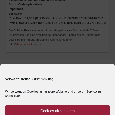
Autor: Christoph Wöhrle
Paperback
248 Seiten
Preis Buch: 14,99 € (D) / 15,50 € (A) / sFr. 21,90 ISBN 978-3-7701-8273-2
Preis E-Book: 12,99 € (D) / 12,99 € (A) / sFr. 18,00 ISBN 978-3-7701-9972-2
Die DuMont Reiseabenteuer gibt es als gedrucktes Buch und als E-Book
(ePub/mobi). Sie sind erhältlich im Buchhandel, überall, wo es Bücher gibt,
sowie im Internet und im DuMont Online-Shop unter
http://
shop.dumontreise.de
.
Marken & Produkte
Unternehmen
Verwalte deine Zustimmung
Geschäftsbereiche
Presse
Wir verwenden Cookies, um unsere Website und unseren Service zu
optimieren.
Karriere
Impressum
Cookies akzeptieren
Kontakt