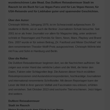
wunderschönen Lake Mead. Das DuMont Reiseabenteuer Stadt im
Rausch ist ein Buch für Las Vegas-Fans und für Las Vegas-Hasser, für
USA-Reisende und für Liebhaber guter und spannender Geschichten.
Über den Autor:
Christoph Wöhrle, Jahrgang 1979, ist im Schwarzwald aufgewachsen. Er
studierte in Berlin, wo er auch die Berliner Journalisten-Schule besuchte. Seit
2001 ist er als freier Journalist vor allem für Magazine tätig, unter anderem
schrieb er Reportagen und Porträts für Stern, Neon, Mare, Playboy und Brand
Eins. 2007 wurde er für seinen Beitrag „Dr. Fastfood und Mister Dschihad“ mit
dem renommierten Theodor-Wolff-Preis ausgezeichnet. Christoph Wöhrle lebt
mit Frau und Sohn in Hamburg und Berlin.
Über die Reihe:
Die DuMont Reiseabenteuer beginnen dort, wo die Nachrichten aufhören: Sie
zeigen aus erster Hand das wirkliche Leben und die Welt, die hinter den
Daten, Fakten oder Schlagzeilen liegt. Die Autoren dieser frisch erzählten
Reiseimpressionen sind Auslandskorrespondenten, hochkarätige Journalisten
und international renommierte Schriftsteller. Mit diesen Reportagen kann der
Leser die Welt in ihrer ganzen Vielfalt und Faszination neu erlesen, erfühlen
und verstehen. Seit Oktober 2013 sind sechzehn Titel erschienen. Jetzt folgen
drei weitere.
DuMont Reiseabenteuer
Stadt im Rausch
Meine Suche nach dem Glück in Las Vegas