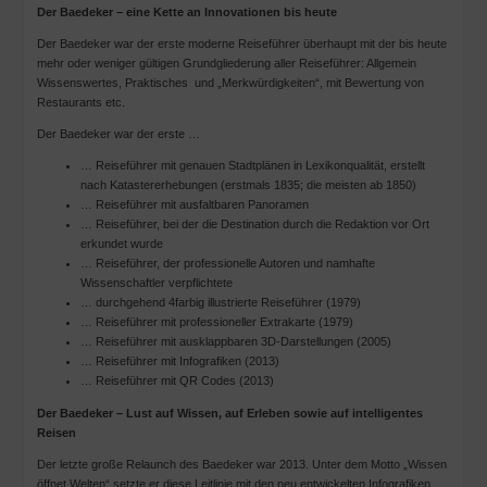
Der Baedeker
–
eine Kette an Innovationen bis heute
Der Baedeker war der erste moderne Reiseführer überhaupt mit der bis heute
mehr oder weniger gültigen Grundgliederung aller Reiseführer: Allgemein
Wissenswertes, Praktisches und „Merkwürdigkeiten“, mit Bewertung von
Restaurants etc.
Der Baedeker war der erste …
… Reiseführer mit genauen Stadtplänen in Lexikonqualität, erstellt
nach Katastererhebungen (erstmals 1835; die meisten ab 1850)
… Reiseführer mit ausfaltbaren Panoramen
… Reiseführer, bei der die Destination durch die Redaktion vor Ort
erkundet wurde
… Reiseführer, der professionelle Autoren und namhafte
Wissenschaftler verpflichtete
… durchgehend 4farbig illustrierte Reiseführer (1979)
… Reiseführer mit professioneller Extrakarte (1979)
… Reiseführer mit ausklappbaren 3D-Darstellungen (2005)
… Reiseführer mit Infografiken (2013)
… Reiseführer mit QR Codes (2013)
Der Baedeker
–
Lust auf Wissen, auf Erleben sowie auf intelligentes
Reisen
Der letzte große Relaunch des Baedeker war 2013. Unter dem Motto „Wissen
öffnet Welten“ setzte er diese Leitlinie mit den neu entwickelten Infografiken