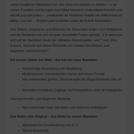
neben bewährten Elementen fort. Um einen Ort wirklich zu erleben – in all
seinen Facetten und Bezügen zum Alltag historisch, kulturellgeschichtlich und
aktuell auszuleuchten – , entwickelte die Redaktion Kapitel wie
Willkommen im
Alltag
,
Lust auf…
,
Erleben und Genießen
sowie die Rubrik
Kuriositäten
.
Das Reisen, Ansprüche und Wünsche der Reisenden ändern sich fortlaufend
und die Redaktion hat sich ein paar essentielle Fragen gestellt: „Für wen kann
und soll der Baedeker heute der ultimative Reisebegleiter sein?“ und „Was
braucht, wünscht sich dieser Reisende von seinem Reiseführer, was
begeistert, bereichert ihn?“
Die besten Seiten der Welt
–
das hat der neue Baedeker
Hochwertige Ausstattung und Veredelung
Modernisiertes, harmonisches Layout und neues Format
Neu entwickeltes großes Themenkapitel als Magazinstrecke
Das ist
…
Besondere inhaltliche Zugänge und Perspektiven über die Kategorien
Überraschendes
und
Magische Momente
Neu entwickelte Easy-Zip-Karte zum einfachen Aufklappen
Das Beste vom Original
–
das bleibt im neuen Baedeker
Alphabetische Grundordnung von A– Z
Sterne-Bewertung