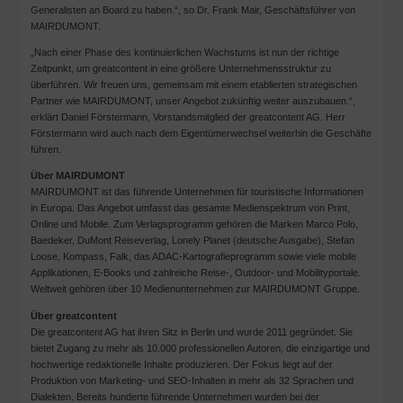
Generalisten an Board zu haben.“, so Dr. Frank Mair, Geschäftsführer von
MAIRDUMONT.
„Nach einer Phase des kontinuierlichen Wachstums ist nun der richtige
Zeitpunkt, um greatcontent in eine größere Unternehmensstruktur zu
überführen. Wir freuen uns, gemeinsam mit einem etablierten strategischen
Partner wie MAIRDUMONT, unser Angebot zukünftig weiter auszubauen.“,
erklärt Daniel Förstermann, Vorstandsmitglied der greatcontent AG. Herr
Förstermann wird auch nach dem Eigentümerwechsel weiterhin die Geschäfte
führen.
Über MAIRDUMONT
MAIRDUMONT ist das führende Unternehmen für touristische Informationen
in Europa. Das Angebot umfasst das gesamte Medienspektrum von Print,
Online und Mobile. Zum Verlagsprogramm gehören die Marken Marco Polo,
Baedeker, DuMont Reiseverlag, Lonely Planet (deutsche Ausgabe), Stefan
Loose, Kompass, Falk, das ADAC-Kartografieprogramm sowie viele mobile
Applikationen, E-Books und zahlreiche Reise-, Outdoor- und Mobilityportale.
Weltweit gehören über 10 Medienunternehmen zur MAIRDUMONT Gruppe.
Über greatcontent
Die greatcontent AG hat ihren Sitz in Berlin und wurde 2011 gegründet. Sie
bietet Zugang zu mehr als 10.000 professionellen Autoren, die einzigartige und
hochwertige redaktionelle Inhalte produzieren. Der Fokus liegt auf der
Produktion von Marketing- und SEO-Inhalten in mehr als 32 Sprachen und
Dialekten. Bereits hunderte führende Unternehmen wurden bei der