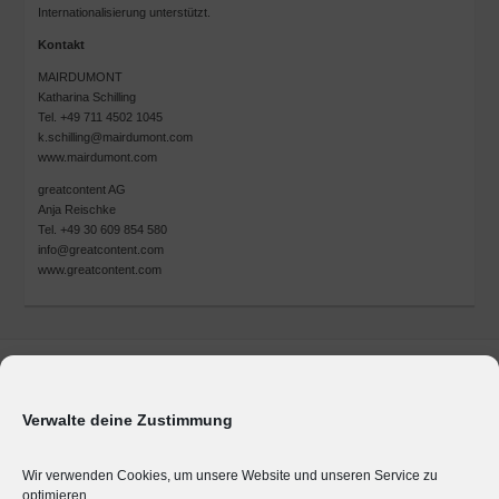
Internationalisierung unterstützt.
Kontakt
MAIRDUMONT
Katharina Schilling
Tel. +49 711 4502 1045
k.schilling@mairdumont.com
www.mairdumont.com
greatcontent AG
Anja Reischke
Tel. +49 30 609 854 580
info@greatcontent.com
www.greatcontent.com
Marken & Produkte
Unternehmen
Verwalte deine Zustimmung
Geschäftsbereiche
Presse
Wir verwenden Cookies, um unsere Website und unseren Service zu
optimieren.