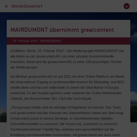
MAIRDUMONT übernimmt greatcontent
15. Februar 2018 -
MAIRDUMONT
Ostfildern / Berlin, 15. Februar 2018 – Die Mediengruppe MAIRDUMONT hat
alle Aktien an der greatcontent AG von einer privaten Investorenfamilie
erworben. Somit wird die greatcontent AG zu einer 100-prozentigen Tochter
der Mediengruppe.
Die Berliner greatcontent AG ist seit 2011 mit einer Online-Plattform am Markt,
die Unternehmen Zugang zu professionellen Autoren für Marketing- und SEO-
Inhalte bietet und hat sich mittlerweile zu einem der Marktführer in Europa
entwickelt. Zu den Kunden gehören unter anderem der Online-Modehändler
Zalando, der Autovermieter Sixt, C&A oder auch Kayak.
„Passgenaue Inhalte sind ein wichtiger Erfolgsfaktor im Internet. Das Team
von greatcontent und das Konzept des Unternehmens haben uns überzeugt.
Greatcontent passt in unsere Strategie, in zukunftweisenden digitalen
Geschäftsmodellen zu wachsen. Wir freuen uns, zusätzlich zu unserem
Tochterunternehmen TripsByTips, welches sich ausschließlich auf die
Erstellung von Reiseinhalten konzentriert, mit greatcontent nun auch einen