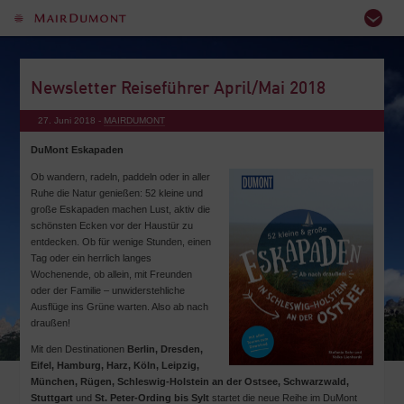
Newsletter Reiseführer April/Mai 2018
27. Juni 2018 -
MAIRDUMONT
DuMont Eskapaden
Ob wandern, radeln, paddeln oder in aller
Ruhe die Natur genießen: 52 kleine und
große Eskapaden machen Lust, aktiv die
schönsten Ecken vor der Haustür zu
entdecken. Ob für wenige Stunden, einen
Tag oder ein herrlich langes
Wochenende, ob allein, mit Freunden
oder der Familie – unwiderstehliche
Ausflüge ins Grüne warten. Also ab nach
draußen!
Mit den Destinationen
Berlin, Dresden,
Eifel, Hamburg, Harz, Köln, Leipzig,
München, Rügen, Schleswig-Holstein an der Ostsee, Schwarzwald,
Stuttgart
und
St. Peter-Ording bis Sylt
startet die neue Reihe im DuMont