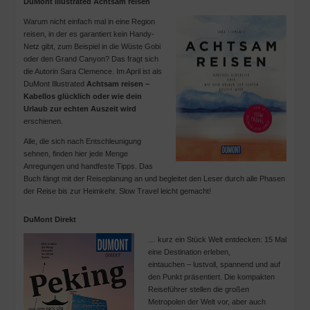
DuMont Illustrated Achtsam reisen
Warum nicht einfach mal in eine Region
reisen, in der es garantiert kein Handy-
Netz gibt, zum Beispiel in die Wüste Gobi
oder den Grand Canyon? Das fragt sich
die Autorin Sara Clemence. Im April ist als
DuMont Illustrated
Achtsam reisen –
Kabellos glücklich oder wie dein
Urlaub zur echten Auszeit wird
erschienen.
Alle, die sich nach Entschleunigung
sehnen, finden hier jede Menge
Anregungen und handfeste Tipps. Das
Buch fängt mit der Reiseplanung an und begleitet den Leser durch alle Phasen
der Reise bis zur Heimkehr. Slow Travel leicht gemacht!
DuMont Direkt
… kurz ein Stück Welt entdecken: 15 Mal
eine Destination erleben,
eintauchen – lustvoll, spannend und auf
den Punkt präsentiert. Die kompakten
Reiseführer stellen die großen
Metropolen der Welt vor, aber auch