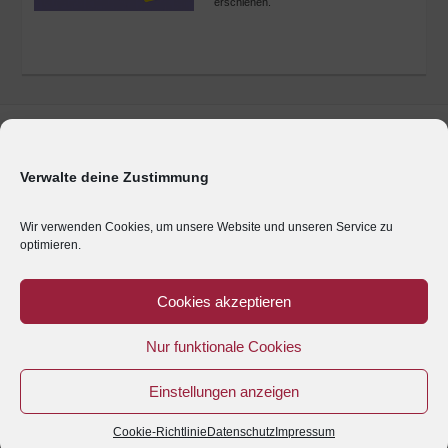
erschienen.
Marken & Produkte
Unternehmen
Verwalte deine Zustimmung
Geschäftsbereiche
Presse
Wir verwenden Cookies, um unsere Website und unseren Service zu
optimieren.
Karriere
Impressum
Cookies akzeptieren
Kontakt
Nur funktionale Cookies
Anreise
Datenschutz
Einstellungen anzeigen
Cookie-Richtlinie
Datenschutz
Impressum