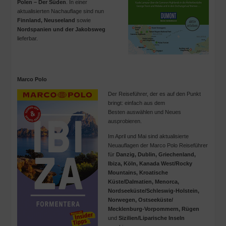
Polen – Der Süden
. In einer
aktualisierten Nachauflage sind nun
Finnland, Neuseeland
sowie
Nordspanien und der Jakobsweg
lieferbar.
Marco Polo
Der Reiseführer, der es auf den Punkt
bringt: einfach aus dem
Besten auswählen und Neues
ausprobieren.
Im April und Mai sind aktualisierte
Neuauflagen der Marco Polo Reiseführer
für
Danzig, Dublin, Griechenland,
Ibiza, Köln, Kanada West/Rocky
Mountains, Kroatische
Küste/Dalmatien, Menorca,
Nordseeküste/Schleswig-Holstein,
Norwegen, Ostseeküste/
Mecklenburg-Vorpommern, Rügen
und
Sizilien/Liparische Inseln