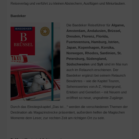
Reiseverlag und verführt zu kleinen Abstechern, Ausflügen und Miniurlauben.
Baedeker
Die Baedeker Reiseführer für
Algarve,
Amsterdam, Andalusien, Brüssel,
Dresden, Florenz, Florida,
Fuerteventura, Hamburg, Istrien,
Japan, Kopenhagen, Korsika,
Norwegen, Rhodos, Sardinien, St.
Petersburg, Südengland,
Südschweden
und
Sylt
sind im Mai nun
auch im Relaunch erschienen. Der
Baedeker ergänzt bei seinem Relaunch
Bewährtes – wie die Kapitel Touren,
Sehenswertes von A-Z, Hintergrund,
Erleben und Genießen – mit Neuem und
eröffnet so neue, ungeahnte Zugänge.
Durch das Einstiegskapitel „Das ist…“ werden die verschiedenen Themen der
Destination als Magazinstrecke präsentiert, außerdem helfen die Magischen
Momente dem Leser, zur rechten Zeit am richtigen Ort zu sein.