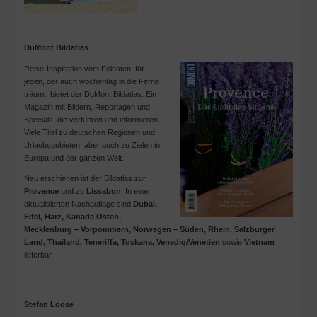
DuMont Bildatlas
Reise-Inspiration vom Feinsten, für
jeden, der auch wochentag in die Ferne
träumt, bietet der DuMont Bildatlas. Ein
Magazin mit Bildern, Reportagen und
Specials, die verführen und informieren.
Viele Titel zu deutschen Regionen und
Urlaubsgebieten, aber auch zu Zielen in
Europa und der ganzen Welt.
Neu erschienen ist der Bildatlas zur
Provence
und zu
Lissabon
. In einer
aktualisierten Nachauflage sind
Dubai,
Eifel, Harz, Kanada Osten,
Mecklenburg – Vorpommern, Norwegen – Süden, Rhein, Salzburger
Land, Thailand, Teneriffa, Toskana, Venedig/Venetien
sowie
Vietnam
lieferbar.
Stefan Loose