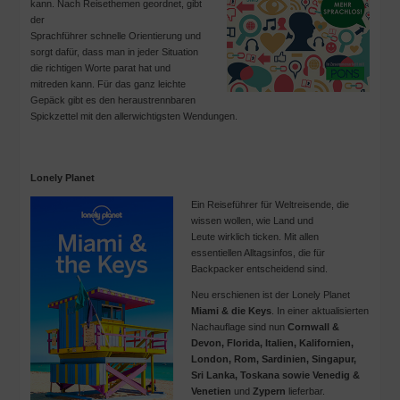
kann. Nach Reisethemen geordnet, gibt
der
Sprachführer schnelle Orientierung und
sorgt dafür, dass man in jeder Situation
die richtigen Worte parat hat und
mitreden kann. Für das ganz leichte
Gepäck gibt es den heraustrennbaren
Spickzettel mit den allerwichtigsten Wendungen.
Lonely Planet
Ein Reiseführer für Weltreisende, die
wissen wollen, wie Land und
Leute wirklich ticken. Mit allen
essentiellen Alltagsinfos, die für
Backpacker entscheidend sind.
Neu erschienen ist der Lonely Planet
Miami & die Keys
. In einer aktualisierten
Nachauflage sind nun
Cornwall &
Devon, Florida, Italien, Kalifornien,
London, Rom, Sardinien, Singapur,
Sri Lanka, Toskana sowie Venedig &
Venetien
und
Zypern
lieferbar.