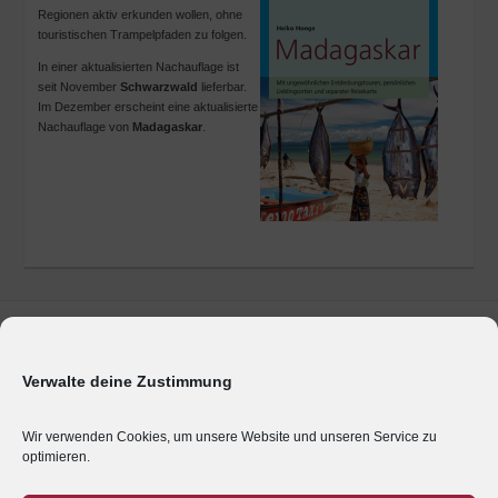
Regionen aktiv erkunden wollen, ohne
touristischen Trampelpfaden zu folgen.
In einer aktualisierten Nachauflage ist
seit November
Schwarzwald
lieferbar.
Im Dezember erscheint eine aktualisierte
Nachauflage von
Madagaskar
.
Marken & Produkte
Unternehmen
Verwalte deine Zustimmung
Geschäftsbereiche
Presse
Wir verwenden Cookies, um unsere Website und unseren Service zu
optimieren.
Karriere