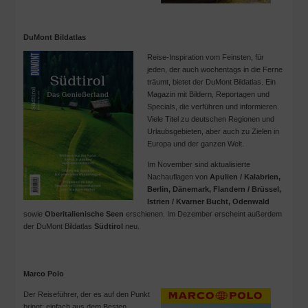
DuMont Bildatlas
Reise-Inspiration vom Feinsten, für
jeden, der auch wochentags in die Ferne
träumt, bietet der DuMont Bildatlas. Ein
Magazin mit Bildern, Reportagen und
Specials, die verführen und informieren.
Viele Titel zu deutschen Regionen und
Urlaubsgebieten, aber auch zu Zielen in
Europa und der ganzen Welt.
Im November sind aktualisierte
Nachauflagen von
Apulien / Kalabrien,
Berlin, Dänemark, Flandern / Brüssel,
Istrien / Kvarner Bucht, Odenwald
sowie
Oberitalienische Seen
erschienen. Im Dezember erscheint außerdem
der DuMont Bildatlas
Südtirol
neu.
Marco Polo
Der Reiseführer, der es auf den Punkt
bringt: einfach aus dem Besten