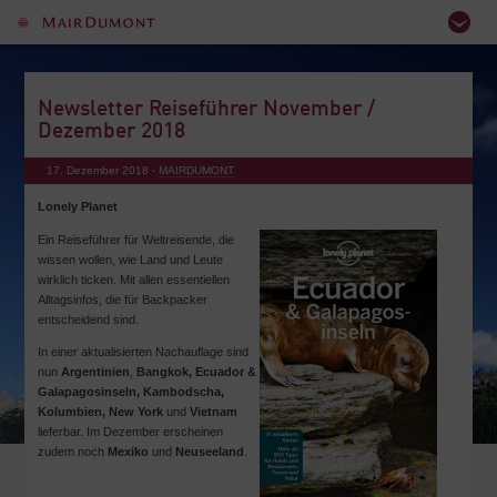
Newsletter Reiseführer November /
Dezember 2018
17. Dezember 2018 -
MAIRDUMONT
Lonely Planet
Ein Reiseführer für Weltreisende, die
wissen wollen, wie Land und Leute
wirklich ticken. Mit allen essentiellen
Alltagsinfos, die für Backpacker
entscheidend sind.
In einer aktualisierten Nachauflage sind
nun
Argentinien
,
Bangkok, Ecuador &
Galapagosinseln, Kambodscha,
Kolumbien, New York
und
Vietnam
lieferbar. Im Dezember erscheinen
zudem noch
Mexiko
und
Neuseeland
.