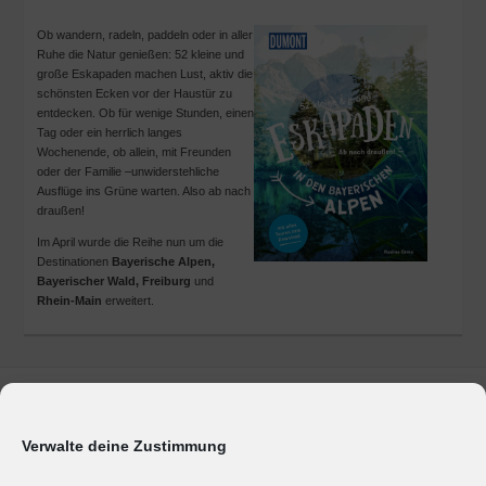
Ob wandern, radeln, paddeln oder in aller
Ruhe die Natur genießen: 52 kleine und
große Eskapaden machen Lust, aktiv die
schönsten Ecken vor der Haustür zu
entdecken. Ob für wenige Stunden, einen
Tag oder ein herrlich langes
Wochenende, ob allein, mit Freunden
oder der Familie –unwiderstehliche
Ausflüge ins Grüne warten. Also ab nach
draußen!
Im April wurde die Reihe nun um die
Destinationen
Bayerische Alpen,
Bayerischer Wald, Freiburg
und
Rhein-Main
erweitert.
Marken & Produkte
Unternehmen
Verwalte deine Zustimmung
Geschäftsbereiche