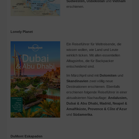
Südwesten, Usbekistan
und
Vietnam
erschienen.
Lonely Planet
Ein Reiseführer für Weltreisende, die
wissen wollen, wie Land und Leute
wirklich ticken. Mit allen essentiellen
Alltagsinfos, die für Backpacker
entscheidend sind.
Im März/April sind mit
Dolomiten
und
Skandinavien
zwei völlig neue
Destinationen erschienen. Ebenfalls
erschienen folgende Reiseführer in einer
aktualisierten Nachauflage:
Andalusien,
Dubai & Abu Dhabi, Madrid, Neapel &
Amalfiküste, Provence & Côte d’Azur
und
Südamerika
.
DuMont Eskapaden