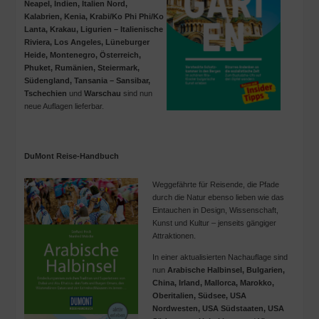
Neapel, Indien, Italien Nord,
Kalabrien, Kenia, Krabi/Ko Phi Phi/Ko
Lanta, Krakau, Ligurien – Italienische
Riviera, Los Angeles, Lüneburger
Heide, Montenegro, Österreich,
Phuket, Rumänien, Steiermark,
Südengland, Tansania – Sansibar,
Tschechien
und
Warschau
sind nun
neue Auflagen lieferbar.
DuMont Reise-Handbuch
Weggefährte für Reisende, die Pfade
durch die Natur ebenso lieben wie das
Eintauchen in Design, Wissenschaft,
Kunst und Kultur – jenseits gängiger
Attraktionen.
In einer aktualisierten Nachauflage sind
nun
Arabische Halbinsel, Bulgarien,
China, Irland, Mallorca, Marokko,
Oberitalien, Südsee, USA
Nordwesten, USA Südstaaten, USA