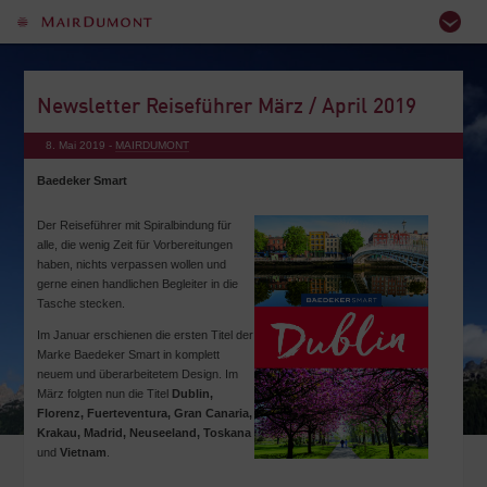
Newsletter Reiseführer März / April 2019
8. Mai 2019 -
MAIRDUMONT
Baedeker Smart
Der Reiseführer mit Spiralbindung für
alle, die wenig Zeit für Vorbereitungen
haben, nichts verpassen wollen und
gerne einen handlichen Begleiter in die
Tasche stecken.
Im Januar erschienen die ersten Titel der
Marke Baedeker Smart in komplett
neuem und überarbeitetem Design. Im
März folgten nun die Titel
Dublin,
Florenz, Fuerteventura, Gran Canaria,
Krakau, Madrid, Neuseeland, Toskana
und
Vietnam
.