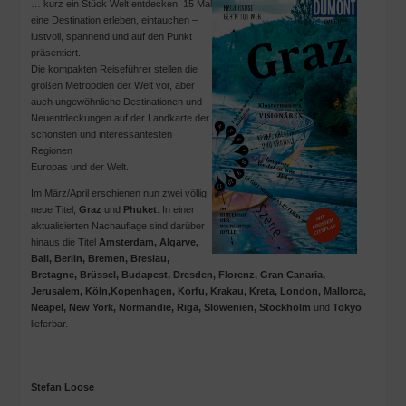
… kurz ein Stück Welt entdecken: 15 Mal
eine Destination erleben, eintauchen –
lustvoll, spannend und auf den Punkt
präsentiert.
Die kompakten Reiseführer stellen die
großen Metropolen der Welt vor, aber
auch ungewöhnliche Destinationen und
Neuentdeckungen auf der Landkarte der
schönsten und interessantesten
Regionen
Europas und der Welt.
Im März/April erschienen nun zwei völlig
neue Titel,
Graz
und
Phuket
. In einer
aktualisierten Nachauflage sind darüber
hinaus die Titel
Amsterdam, Algarve,
Bali, Berlin, Bremen, Breslau,
Bretagne, Brüssel, Budapest, Dresden, Florenz, Gran Canaria,
Jerusalem, Köln,Kopenhagen, Korfu, Krakau, Kreta, London, Mallorca,
Neapel, New York, Normandie, Riga, Slowenien, Stockholm
und
Tokyo
lieferbar.
Stefan Loose