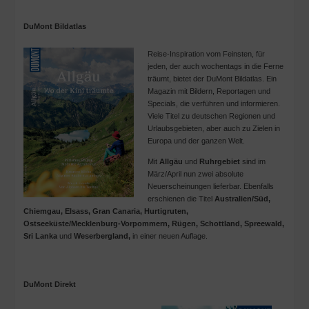
DuMont Bildatlas
Reise-Inspiration vom Feinsten, für
jeden, der auch wochentags in die Ferne
träumt, bietet der DuMont Bildatlas. Ein
Magazin mit Bildern, Reportagen und
Specials, die verführen und informieren.
Viele Titel zu deutschen Regionen und
Urlaubsgebieten, aber auch zu Zielen in
Europa und der ganzen Welt.
Mit
Allgäu
und
Ruhrgebiet
sind im
März/April nun zwei absolute
Neuerscheinungen lieferbar. Ebenfalls
erschienen die Titel
Australien/Süd,
Chiemgau, Elsass, Gran Canaria, Hurtigruten,
Ostseeküste/Mecklenburg-Vorpommern, Rügen, Schottland, Spreewald,
Sri Lanka
und
Weserbergland,
in einer neuen Auflage.
DuMont Direkt