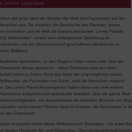
6. Juli 2019 -
Lonely Planet
Schon seit jeher üben die Wunder der Welt eine Faszination auf den
Menschen aus. Sie erzählen die Geschichte des Planeten, lassen
uns innehalten und die Welt als Ganzes betrachten. Lonely Planets
101 Weltwunder“
vereint eine umfangreiche Sammlung an
natürlichen und von Menschenhand geschaffenen Attraktionen in
einem Bildband.
Nordlichter bewundern, zu den Niagara-Fällen reisen oder über die
Chinesische Mauer spazieren – diese Erlebnisse sind auf vielen
Bucket-Listen zu finden. Auch das letzte der ursprünglichen sieben
Weltwunder, die Pyramiden von Gizeh, zieht die Menschen magisch
an. Die Lonely Planet-Reiseexperten haben diese und viele weitere
Phänomene aufgelistet und spektakulär bebildert. Über die ganze Welt ve
Sehenswürdigkeiten, wie beispielsweise die lebenden Brücken von Megh
Kaskaden verbundenen Plitvicer-Seen in Kroatien, die Baumriesen in Ka
auf den Osterinseln.
Neben Inspiration bietet dieser Bildband auch Reisetipps – für jedes Bud
zur besten Reisezeit, An- und Weiterreise, Übernachtungsmöglichkeiten