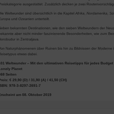
Preiskategorie ausgestattet. Zusätzlich decken je zwei Routenvorschlä
Die Weltwunder sind übersichtlich in die Kapitel
Afrika
,
Nordamerika
,
Sü
Europa
und
Ozeanien
unterteilt.
Neben bekannten Destinationen, wie den sieben Weltwundern der Neuze
bekannte aber nicht minder faszinierende Besonderheiten, wie zum Bei
Borobudur in Zentraljava.
Von Naturphänomenen über Ruinen bis hin zu Bildnissen der Moderne 
Reisetypus etwas dabei.
101 Weltwunder
– Mit den ultimativen Reisetipps für jedes Budget
Lonely Planet
368 Seiten
Preis: € 29,90 (D) / 31,90 (A) / 41,50 (CH)
ISBN:
978-3-8297-2691-7
Erscheint am 08. Oktober 2019