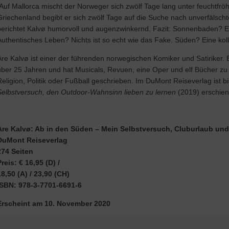
Auf Mallorca mischt der Norweger sich zwölf Tage lang unter feuchtfröh
Griechenland begibt er sich zwölf Tage auf die Suche nach unverfälschte
berichtet Kalvø humorvoll und augenzwinkernd. Fazit: Sonnenbaden? E
Authentisches Leben? Nichts ist so echt wie das Fake. Süden? Eine kolle
Are Kalvø ist einer der führenden norwegischen Komiker und Satiriker
über 25 Jahren und hat Musicals, Revuen, eine Oper und elf Bücher z
Religion, Politik oder Fußball geschrieben. Im DuMont Reiseverlag ist b
Selbstversuch, den Outdoor-Wahnsinn lieben zu lernen
(2019) erschien
Are Kalvø: Ab in den Süden – Mein Selbstversuch, Cluburlaub un
DuMont Reiseverlag
274 Seiten
Preis: € 16,95 (D) /
18,50 (A) / 23,90 (CH)
ISBN: 978-3-7701-6691-6
Erscheint am 10. November 2020