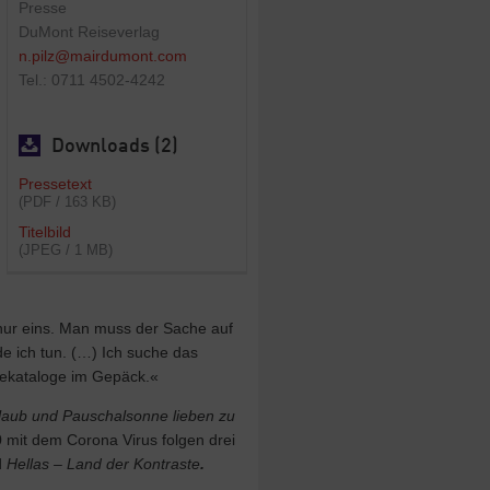
Presse
DuMont Reiseverlag
n.pilz@mairdumont.com
Tel.: 0711 4502-4242
Downloads (2)
Pressetext
(PDF / 163 KB)
Titelbild
(JPEG / 1 MB)
nur eins. Man muss der Sache auf
 ich tun. (…) Ich suche das
isekataloge im Gepäck.«
rlaub und Pauschalsonne lieben zu
mit dem Corona Virus folgen drei
d
Hellas – Land der Kontraste
.