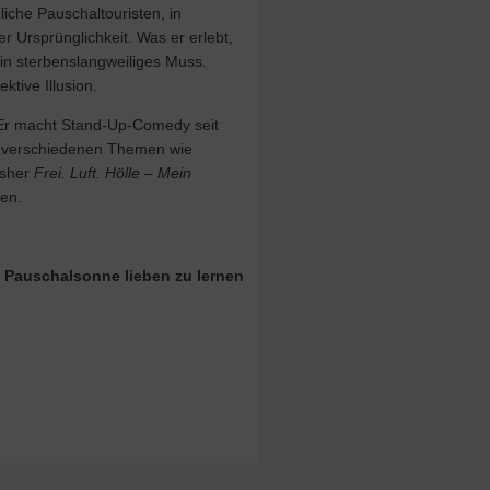
liche Pauschaltouristen, in
r Ursprünglichkeit. Was er erlebt,
in sterbenslangweiliges Muss.
ktive Illusion.
. Er macht Stand-Up-Comedy seit
u verschiedenen Themen wie
isher
Frei. Luft. Hölle
– Mein
en.
d
Pauschalsonne lieben zu lernen