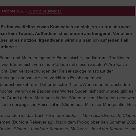
. Oktober 2020 -
DuMont Reiseverlag
»Es hat zweifellos etwas Komisches an sich, so zu tun, als wäre
man kein Tourist. Außerdem ist es enorm anstrengend. Vor allem
aber ist es
nutzlos. Irgendwann wirst du nämlich auf jeden Fall
entlarvt.«
Sonne und Meer, entspannte Einheimische, mediterrane Traditionen
– wer träumt nicht von einem Urlaub mit diesen Zutaten? Are Kalvø
nicht. Den Versprechungen der Reisekataloge misstraut der
Norweger ebenso wie den verklärten Erzählungen von
Urlaubsheimkehrern. Daher beschließt er: »Wenn man herausfinden
möchte, warum der Zauber des Wortes Süden nicht schwindet, gibt es 
den Grund gehen. Man muss in den Süden reisen. Und genau das werde
älteste norwegische Reiseziel im Süden aus. Mit einer Menge alter Re
Entstanden ist das Buch
Ab in den Süden
– Mein Selbstversuch, Clubu
lernen
(DuMont Reiseverlag). Nach dem Prolog über den Sommer 2020 
Kapitel:
Süden – Land der Kontraste
,
Mallorca – Insel der Kontraste
un