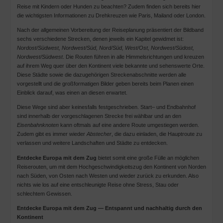
Reise mit Kindern oder Hunden zu beachten? Zudem finden sich bereits hier
die wichtigsten Informationen zu Drehkreuzen wie Paris, Mailand oder London.
Nach der allgemeinen Vorbereitung der Reiseplanung präsentiert der Bildband
sechs verschiedene Strecken, denen jeweils ein Kapitel gewidmet ist:
Nordost/Südwest, Nordwest/Süd, Nord/Süd, West/Ost, Nordwest/Südost,
Nordwest/Südwest
. Die Routen führen in alle Himmelsrichtungen und kreuzen
auf ihrem Weg quer über den Kontinent viele bekannte und sehenswerte Orte.
Diese Städte sowie die dazugehörigen Streckenabschnitte werden alle
vorgestellt und die großformatigen Bilder geben bereits beim Planen einen
Einblick darauf, was einen an diesen erwartet.
Diese Wege sind aber keinesfalls festgeschrieben. Start– und Endbahnhof
sind innerhalb der vorgeschlagenen Strecke frei wählbar und an den
Eisenbahnknoten
kann oftmals auf eine andere Route umgestiegen werden.
Zudem gibt es immer wieder
Abstecher
, die dazu einladen, die Hauptroute zu
verlassen und weitere Landschaften und Städte zu entdecken.
Entdecke Europa mit dem Zug
bietet somit eine große Fülle an möglichen
Reiserouten, um mit dem Hochgeschwindigkeitszug den Kontinent von Norden
nach Süden, von Osten nach Westen und wieder zurück zu erkunden. Also
nichts wie los auf eine entschleunigte Reise ohne Stress, Stau oder
schlechtem Gewissen.
Entdecke Europa mit dem Zug — Entspannt und nachhaltig durch den
Kontinent