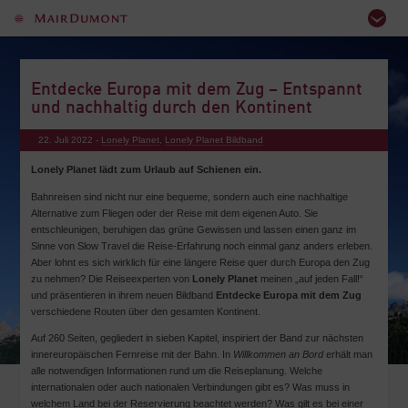
Entdecke Europa mit dem Zug – Entspannt
und nachhaltig durch den Kontinent
22. Juli 2022 -
Lonely Planet
,
Lonely Planet Bildband
Lonely Planet lädt zum Urlaub auf Schienen ein.
Bahnreisen sind nicht nur eine bequeme, sondern auch eine nachhaltige
Alternative zum Fliegen oder der Reise mit dem eigenen Auto. Sie
entschleunigen, beruhigen das grüne Gewissen und lassen einen ganz im
Sinne von Slow Travel die Reise-Erfahrung noch einmal ganz anders erleben.
Aber lohnt es sich wirklich für eine längere Reise quer durch Europa den Zug
zu nehmen? Die Reiseexperten von
Lonely Planet
meinen „auf jeden Fall!“
und präsentieren in ihrem neuen Bildband
Entdecke Europa mit dem Zug
verschiedene Routen über den gesamten Kontinent.
Auf 260 Seiten, gegliedert in sieben Kapitel, inspiriert der Band zur nächsten
innereuropäischen Fernreise mit der Bahn. In
Willkommen an Bord
erhält man
alle notwendigen Informationen rund um die Reiseplanung. Welche
internationalen oder auch nationalen Verbindungen gibt es? Was muss in
welchem Land bei der Reservierung beachtet werden? Was gilt es bei einer