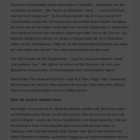
Die ersten Doppelseiten bieten einen kleinen Überblick: „Unterwegs auf den
schönsten Strecken“, „Alle Touren im Überblick“ sowie „… und auch Pause
machen nicht vergessen“. Im Anschluss werden die 20 Touren auf je fünf
Doppelseiten vorgestellt. Die Aufmacherseite enthält einen Pausen-Navigator
mit Ideen wie auf der Alster zu gondeln oder an einer Badestelle zu plantschen.
Anschließend taucht man mit einem stimmungsvollen Text in die Tour ein. Die
folgende Wegbeschreibung von Stopp zu Stopp sowie der GPX-Download
helfen bei der Orientierung. Völlig neu ist die kommentierte Erlebniskarte dank
der man sieht, was auf der Tour erlebt und gesehen werden kann.
Das Buch endet mit den Doppelseiten: „Yoga für davor und danach“ sowie
„Die perfekte Tour“. Hier gibt es Verweise auf die Strecken, die sich zum
Beispiel für Wasserraten, Sonnenhungrige oder Leckermäuler eignen.
Einen freien Tag sowie ein Fahrrad – egal ob E-Bike, Klapp- oder Tourenrad:
Mehr braucht es nicht für eine wundervolle Auszeit. Ganz ohne Eile, einfach
einen Gang runterschalten und sich treiben lassen.
Über
die Autorin Stefanie Sohr:
Vor einiger Zeit wurde es im Viertel der Autorin ziemlich still. Wo früher Autos
auf Parkplatzsuche Runde um Runde kurvten, hört sie es jetzt nur noch ab
und zu klingeln – und in der Ferne Nebelhörner und Möwengeschrei. Seit der
Verkehrslärm einer Fahrradstraße gewichen ist lebt sie noch lieber in
Hamburg. Hier schreibt Stefanie Sohr Bücher über die Große Freiheit und
kleine Fluchten im Norden. Außerdem bloggt sie auf indernaehebleiben.de von