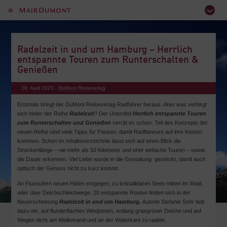
Radelzeit in und um Hamburg – Herrlich
entspannte Touren zum Runterschalten &
Genießen
28. April 2023 -
DuMont Reiseverlag
Erstmals bringt der DuMont Reiseverlag Radführer heraus. Aber was verbirgt
sich hinter der Reihe
Radelzeit
? Der Untertitel
Herrlich entspannte Touren
zum Runterschalten und Genießen
verrät es schon: Teil des Konzepts der
neuen Reihe sind viele Tipps für Pausen, damit Radflaneure auf ihre Kosten
kommen. Schon im Inhaltsverzeichnis lässt sich auf einen Blick die
Streckenlänge – nie mehr als 50 Kilometer und eher einfache Touren – sowie
die Dauer erkennen. Viel Liebe wurde in die Gestaltung gesteckt, damit auch
optisch der Genuss nicht zu kurz kommt.
An Flussufern neuen Häfen entgegen, zu kristallklaren Seen mitten im Wald,
oder über Deichschleichwege: 20 entspannte Routen finden sich in der
Neuerscheinung
Radelzeit in und um Hamburg.
Autorin Stefanie Sohr lädt
dazu ein, auf flunderflachen Windpisten, entlang grasgrüner Deiche und auf
Wegen dicht am Wellenrand und an der Waterkant zu radeln.