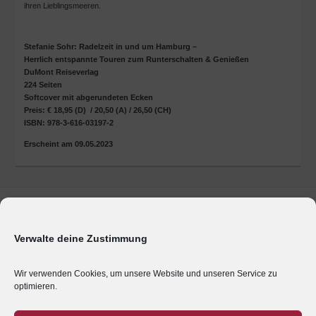
ihren Lieblingsmeeren.
Stefanie Sohr: Radelzeit in und um Hamburg –
Herrlich entspannte Touren zum Runterschalten & Genießen
DuMont Reiseverlag
224 Seiten
Softcover mit abgerundeten Ecken
Preis: € 18,95 (D) / 20,50 (A) / 26,50 (CH)
ISBN: 978-3-616-03197-2
Erscheint am 09.05.2023
Marken & Produkte
Unternehmen
Verwalte deine Zustimmung
Geschäftsbereiche
Presse
Wir verwenden Cookies, um unsere Website und unseren Service zu
optimieren.
Karriere
Impressum