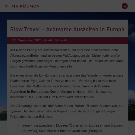
Slow Travel – Achtsame Auszeiten in Europa
13. September 2024 -
Kunth Bildband
Auf Reisen kann jeder seinen Wünschen und Interessen nachgehen, dem
Alltagstrott entfliehen und im besten Fall Abstand zu den kleinen oder großen
Sorgen gewinnen oder sogar Lösungen dafür finden. Die Reiseziele sind dabei
so unterschiedlich wie die Menschen selbst.
Die einen lieben die Erholung am Strand, andere das Wandern, wieder andere
Städtetouren. Egal, welcher Reisetyp man ist – Erholung findet man beim
Besinnen. Das Motto der Neuerscheinung
Slow Travel – Achtsame
Auszeiten in Europa
des
Kunth Verlags
ist daher: tiefer, langsamer,
achtsamer. Das Buch lädt zum Reisen
und
Innehalten ein.
Als Gliederung dienen die fünf Sinne
Sehen, Hören, Riechen, Schmecken
und
Spüren
. Die Ideen innerhalb der Kapitel führen dabei durch ganz Europa. Im
Folgenden ein paar Beispiele:
Sehen
: Lustwandeln in Museen (Österreich), Zugreisen und Staunen
(Schweiz), Schmökern in Bücherparadiesen (Portugal)