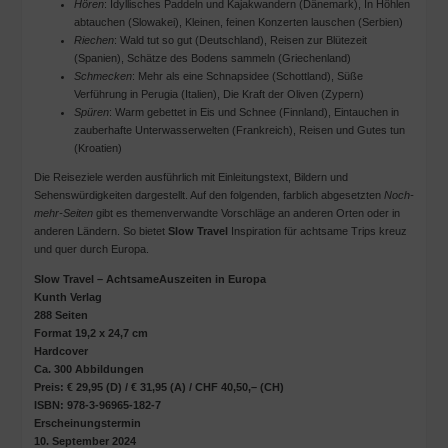
Hören
: Idyllisches Paddeln und Kajakwandern (Dänemark), In Höhlen
abtauchen (Slowakei), Kleinen, feinen Konzerten lauschen (Serbien)
Riechen
: Wald tut so gut (Deutschland), Reisen zur Blütezeit
(Spanien), Schätze des Bodens sammeln (Griechenland)
Schmecken
: Mehr als eine Schnapsidee (Schottland), Süße
Verführung in Perugia (Italien), Die Kraft der Oliven (Zypern)
Spüren
: Warm gebettet in Eis und Schnee (Finnland), Eintauchen in
zauberhafte Unterwasserwelten (Frankreich), Reisen und Gutes tun
(Kroatien)
Die Reiseziele werden ausführlich mit Einleitungstext, Bildern und
Sehenswürdigkeiten dargestellt. Auf den folgenden, farblich abgesetzten
Noch-
mehr-Seiten
gibt es themenverwandte Vorschläge an anderen Orten oder in
anderen Ländern. So bietet
Slow Travel
Inspiration für achtsame Trips kreuz
und quer durch Europa.
Slow Travel – AchtsameAuszeiten in Europa
Kunth Verlag
288 Seiten
Format 19,2 x 24,7 cm
Hardcover
Ca. 300 Abbildungen
Preis: € 29,95 (D) / € 31,95 (A) / CHF 40,50,– (CH)
ISBN: 978-3-96965-182-7
Erscheinungstermin
10. September 2024