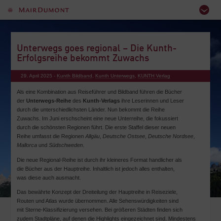
Unterwegs goes regional – Die Kunth-
Erfolgsreihe bekommt Zuwachs
29. April 2025 -
Kunth Bildband
,
Kunth Unterwegs
,
KUNTH Verlag
Als eine Kombination aus Reiseführer und Bildband führen die Bücher
der
Unterwegs-Reihe
des
Kunth-Verlags
ihre Leserinnen und Leser
durch die unterschiedlichsten Länder. Nun bekommt die Reihe
Zuwachs. Im Juni erschscheint eine neue Unterreihe, die fokussiert
durch die schönsten Regionen führt. Die erste Staffel dieser neuen
Reihe umfasst die Regionen
Allgäu
,
Deutsche Ostsee
,
Deutsche Nordsee
,
Mallorca
und
Südschweden
.
Die neue Regional-Reihe ist durch ihr kleineres Format handlicher als
die Bücher aus der Hauptreihe. Inhaltlich ist jedoch alles enthalten,
was diese auch ausmacht.
Das bewährte Konzept der Dreiteilung der Hauptreihe in Reiseziele,
Routen und Atlas wurde übernommen. Alle Sehenswürdigkeiten sind
mit Sterne-Klassifizierung versehen. Bei größeren Städten finden sich
zudem Stadtpläne, auf denen die Highlights eingezeichnet sind. Mindestens