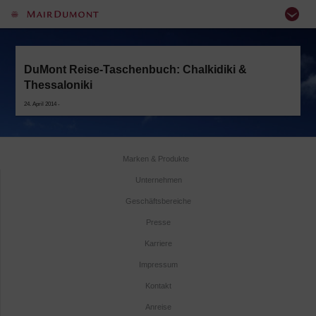
DuMont Reise-Taschenbuch: Chalkidiki &
Thessaloniki
24. April 2014 -
Marken & Produkte
Unternehmen
Geschäftsbereiche
Presse
Karriere
Impressum
Kontakt
Anreise