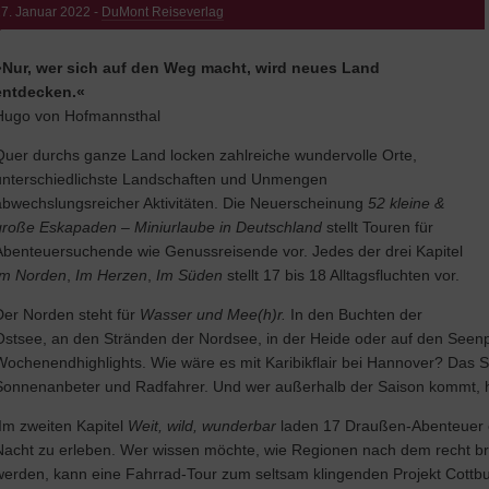
7. Januar 2022 -
DuMont Reiseverlag
»
Nur, wer sich auf den Weg macht, wird neues Land
entdecken.«
Hugo von Hofmannsthal
Quer durchs ganze Land locken zahlreiche wundervolle Orte,
unterschiedlichste Landschaften und Unmengen
abwechslungsreicher Aktivitäten. Die Neuerscheinung
52 kleine &
große Eskapaden
–
Miniurlaube in Deutschland
stellt Touren für
Abenteuersuchende wie Genussreisende vor. Jedes der drei Kapitel
Im Norden
,
Im Herzen
,
Im Süden
stellt 17 bis 18 Alltagsfluchten vor.
Der Norden steht für
Wasser und Mee(h)r.
In den Buchten der
Ostsee, an den Stränden der Nordsee, in der Heide oder auf den Seen
Wochenendhighlights. Wie wäre es mit Karibikflair bei Hannover? Das St
Sonnenanbeter und Radfahrer. Und wer außerhalb der Saison kommt, hat
Im zweiten Kapitel
Weit, wild, wunderbar
laden 17 Draußen-Abenteuer e
Nacht zu erleben. Wer wissen möchte, wie Regionen nach dem recht b
werden, kann eine Fahrrad-Tour zum seltsam klingenden Projekt Cottb