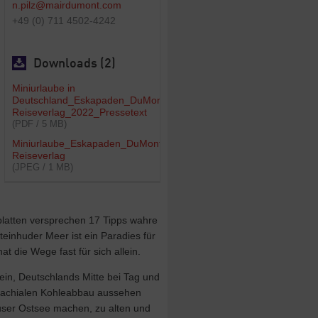
n.pilz@mairdumont.com
+49 (0) 711 4502-4242
Downloads (2)
Miniurlaube in
Deutschland_Eskapaden_DuMont
Reiseverlag_2022_Pressetext
(PDF / 5 MB)
Miniurlaube_Eskapaden_DuMont
Reiseverlag
(JPEG / 1 MB)
platten versprechen 17 Tipps wahre
einhuder Meer ist ein Paradies für
 die Wege fast für sich allein.
in, Deutschlands Mitte bei Tag und
rachialen Kohleabbau aussehen
user Ostsee machen, zu alten und