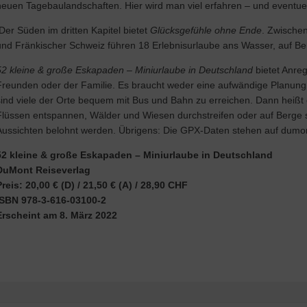
neuen Tagebaulandschaften. Hier wird man viel erfahren – und eventu
Der Süden im dritten Kapitel bietet
Glücksgefühle ohne Ende
. Zwische
und Fränkischer Schweiz führen 18 Erlebnisurlaube ans Wasser, auf Be
52 kleine & große Eskapaden
–
Miniurlaube in Deutschland
bietet Anreg
Freunden oder der Familie. Es braucht weder eine aufwändige Planun
sind viele der Orte bequem mit Bus und Bahn zu erreichen. Dann heiß
Flüssen entspannen, Wälder und Wiesen durchstreifen oder auf Berge 
Aussichten belohnt werden. Übrigens: Die GPX-Daten stehen auf dumon
52 kleine & große Eskapaden – Miniurlaube in Deutschland
DuMont Reiseverlag
Preis: 20,00 € (D) / 21,50 € (A) / 28,90 CHF
ISBN 978-3-616-03100-2
Erscheint am 8.
März 2022