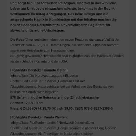
und sorgt für unbeschwerten Reisespaß. Und wer in das wirkliche
Leben am Urlaubsort eintauchen möchte, bekommt in der Rubrik
Willkommen im Alltag Anregungen. Das neue Design und die
ansprechende Haptik in Kombination mit den Inhalten machen die
neuen Baedeker Reiseführer zu unverzichtbaren Begleitern für
abwechslungsreiche Urlaubstage.
Die Reiseführer enthalten neben den neuen Features die ganze Vielfalt der
Reiseziele von A – Z , 3-D-Darstellungen, die Baedeker-Tipps der Autoren
sowie eine Reisekarte zum Herausnehmen.
Neugierig geworden? Hier sind ein paar Highlights aus den Baedeker Bänden
für den Urlaub in Kanada und den USA:
Highlights Baedeker Kanada Osten:
Infografiken: Die Nordwestpassage / Eisberge
Erleben und Genießen: Special „Canadian Cuisine“
Alltagsbegegnung: Naturschützer bei der Aufnahme des Bestands von
bedrohten Schildkröten begleiten
578 Seiten inklusive Reisekarte in der Einschiebetasche
Format: 12,5 x 19 cm
Preis: € 24,99 (D) / € 25,70 (A) / sfr 39,90 / ISBN 978-3-8297-1398-6
Highlights Baedeker Kanda Westen:
Infografiken: Pazifischer Lachs / Nordwestküstenindianer
Erleben und Genießen: Special „Heilige Geometrie und der Berg Gottes“
Alltagsbegegnung: Als Freiwilliger im Nationalpark jobben