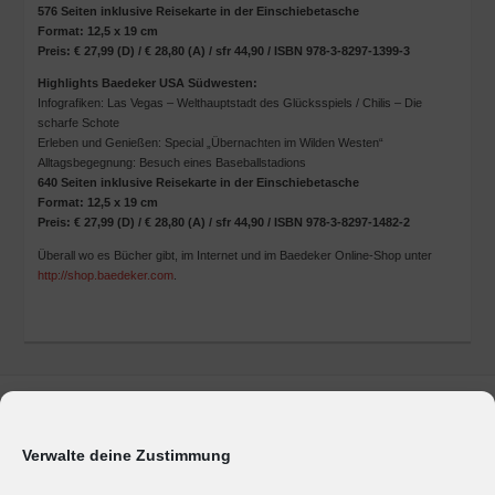
576 Seiten inklusive Reisekarte in der Einschiebetasche
Format: 12,5 x 19 cm
Preis: € 27,99 (D) / € 28,80 (A) / sfr 44,90 / ISBN 978-3-8297-1399-3
Highlights Baedeker USA Südwesten:
Infografiken: Las Vegas – Welthauptstadt des Glücksspiels / Chilis – Die
scharfe Schote
Erleben und Genießen: Special „Übernachten im Wilden Westen“
Alltagsbegegnung: Besuch eines Baseballstadions
640 Seiten inklusive Reisekarte in der Einschiebetasche
Format: 12,5 x 19 cm
Preis: € 27,99 (D) / € 28,80 (A) / sfr 44,90 / ISBN 978-3-8297-1482-2
Überall wo es Bücher gibt, im Internet und im Baedeker Online-Shop unter
http://shop.baedeker.com
.
Marken & Produkte
Unternehmen
Verwalte deine Zustimmung
Geschäftsbereiche