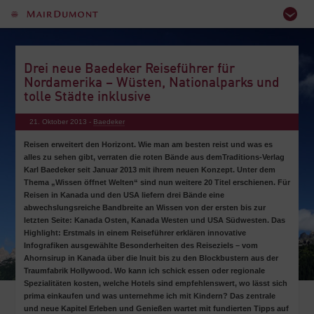
Drei neue Baedeker Reiseführer für
Nordamerika – Wüsten, Nationalparks und
tolle Städte inklusive
21. Oktober 2013 -
Baedeker
Reisen erweitert den Horizont. Wie man am besten reist und was es
alles zu sehen gibt, verraten die roten Bände aus demTraditions-Verlag
Karl Baedeker seit Januar 2013 mit ihrem neuen Konzept. Unter dem
Thema „Wissen öffnet Welten“ sind nun weitere 20 Titel erschienen. Für
Reisen in Kanada und den USA liefern drei Bände eine
abwechslungsreiche Bandbreite an Wissen von der ersten bis zur
letzten Seite: Kanada Osten, Kanada Westen und USA Südwesten. Das
Highlight: Erstmals in einem Reiseführer erklären innovative
Infografiken ausgewählte Besonderheiten des Reiseziels – vom
Ahornsirup in Kanada über die Inuit bis zu den Blockbustern aus der
Traumfabrik Hollywood. Wo kann ich schick essen oder regionale
Spezialitäten kosten, welche Hotels sind empfehlenswert, wo lässt sich
prima einkaufen und was unternehme ich mit Kindern? Das zentrale
und neue Kapitel Erleben und Genießen wartet mit fundierten Tipps auf