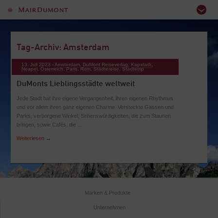
Tag-Archiv: Amsterdam
13. Juli 2023 -
Amsterdam
,
DuMont Reiseverlag
,
Kapstadt
,
Neapel
,
Österreich
,
Paris
,
Rom
,
Städtereise
,
Städtetrip
DuMonts Lieblingsstädte weltweit
Jede Stadt hat ihre eigene Vergangenheit, ihren eigenen Rhythmus
und vor allem ihren ganz eigenen Charme. Versteckte Gassen und
Parks, verborgene Winkel, Sehenswürdigkeiten, die zum Staunen
bringen, sowie Cafés, die …
Weiterlesen
→
Marken & Produkte
Unternehmen