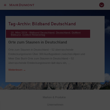
Tag-Archiv: Bildband Deutschland
20. März 2024 -
Bildband Deutschland
,
Deutschland
,
DuMont
Bildband
,
DuMont Reiseverlag
Orte zum Staunen in Deutschland
Orte zum Staunen in Deutschland – 52 überraschende
Entdeckungstouren Über 300 Ausflugsideen zwischen Alpen und
Meer Das Buch Orte zum Staunen in Deutschland – 52
überraschende Entdeckungstouren lädt dazu ein, …
Weiterlesen
→
Marken & Produkte
Unternehmen