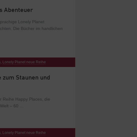
ns Abenteuer
sprachige Lonely Planet
möchten. Die Bücher im handlichen
s
,
Lonely Planet neue Reihe
e zum Staunen und
der Reihe Happy Places, die
 Welt – 60 …
s
,
Lonely Planet neue Reihe