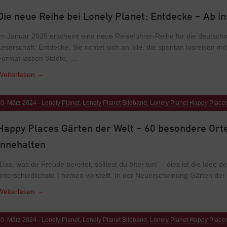
Die neue Reihe bei Lonely Planet: Entdecke – Ab i
Im Januar 2025 erscheint eine neue Reiseführer-Reihe für die deutsch
Leserschaft: Entdecke. Sie richtet sich an alle, die spontan losreisen 
Format lassen Städte, …
Weiterlesen
→
0. März 2024 -
Lonely Planet
,
Lonely Planet Bildband
,
Lonely Planet Happy Place
Happy Places Gärten der Welt – 60 besondere Ort
Innehalten
„Das, was dir Freude bereitet, solltest du öfter tun“ – dies ist die Idee 
unterschiedlichste Themen vorstellt. In der Neuerscheinung Gärten der
Weiterlesen
→
0. März 2024 -
Lonely Planet
,
Lonely Planet Bildband
,
Lonely Planet Happy Place