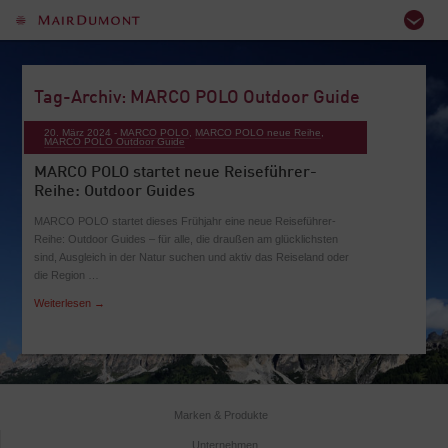
Tag-Archiv: MARCO POLO Outdoor Guide
20. März 2024 -
MARCO POLO
,
MARCO POLO neue Reihe
,
MARCO POLO Outdoor Guide
MARCO POLO startet neue Reiseführer-
Reihe: Outdoor Guides
MARCO POLO startet dieses Frühjahr eine neue Reiseführer-
Reihe: Outdoor Guides – für alle, die draußen am glücklichsten
sind, Ausgleich in der Natur suchen und aktiv das Reiseland oder
die Region …
Weiterlesen
→
Marken & Produkte
Unternehmen