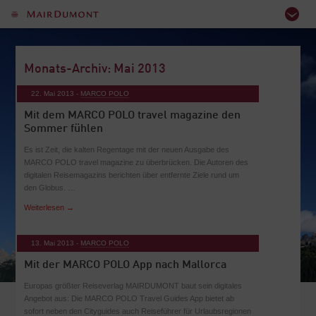
Monats-Archiv: Mai 2013
22. Mai 2013 -
MARCO POLO
Mit dem MARCO POLO travel magazine den
Sommer fühlen
Es ist Zeit, die kalten Regentage mit der neuen Ausgabe des
MARCO POLO travel magazine zu überbrücken. Die Autoren des
digitalen Reisemagazins berichten über entfernte Ziele rund um
den Globus. …
Weiterlesen
→
13. Mai 2013 -
MARCO POLO
Mit der MARCO POLO App nach Mallorca
Europas größter Reiseverlag MAIRDUMONT baut sein digitales
Angebot aus: Die MARCO POLO Travel Guides App bietet ab
sofort neben den Cityguides auch Reiseführer für Urlaubsregionen