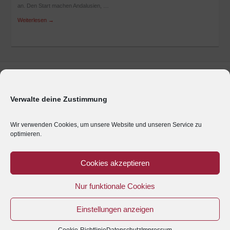
an. Den Start machen Andalusien, …
Weiterlesen
→
Marken & Produkte
Unternehmen
Verwalte deine Zustimmung
Geschäftsbereiche
Presse
Wir verwenden Cookies, um unsere Website und unseren Service zu
optimieren.
Karriere
Impressum
Cookies akzeptieren
Kontakt
Nur funktionale Cookies
Anreise
Datenschutz
Einstellungen anzeigen