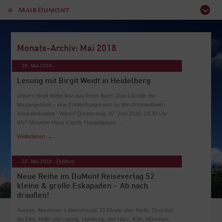
Monats-Archiv: Mai 2018
28. Mai 2018 -
Lesung mit Birgit Weidt in Heidelberg
Unsere Birgit Weidt liest aus ihrem Buch „Das Lächeln der
Vergangenheit – eine Entdeckungsreise zu den Ureinwohnern
Neukaledoniens“ Wann? Donnerstag, 07. Juni 2018, 19.30 Uhr
Wo? Museum Haus Cajeth, Haspelgasse …
Weiterlesen
→
22. Mai 2018 -
DuMont
Neue Reihe im DuMont Reiseverlag 52
kleine & große Eskapaden – Ab nach
draußen!
Auszeit. Abenteuer. Lebensfreude 13 Bände über Berlin, Dresden,
die Eifel, Halle und Leipzig, Hamburg, den Harz, Köln, München,