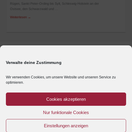
Rügen, Sankt Peter-Ording bis Sylt, Schleswig-Holstein an der
Ostsee, den Schwarzwald und …
Weiterlesen
→
Marken & Produkte
Unternehmen
Verwalte deine Zustimmung
Geschäftsbereiche
Presse
Wir verwenden Cookies, um unsere Website und unseren Service zu
optimieren.
Karriere
Impressum
Cookies akzeptieren
Kontakt
Nur funktionale Cookies
Anreise
Datenschutz
Einstellungen anzeigen