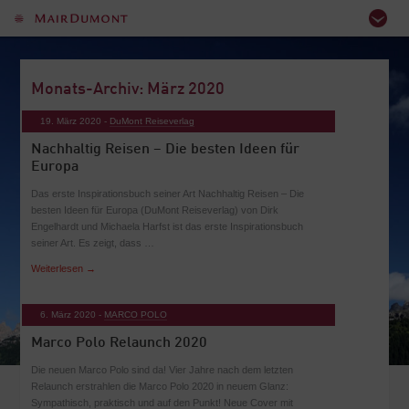
Monats-Archiv: März 2020
19. März 2020 -
DuMont Reiseverlag
Nachhaltig Reisen – Die besten Ideen für
Europa
Das erste Inspirationsbuch seiner Art Nachhaltig Reisen – Die
besten Ideen für Europa (DuMont Reiseverlag) von Dirk
Engelhardt und Michaela Harfst ist das erste Inspirationsbuch
seiner Art. Es zeigt, dass …
Weiterlesen
→
6. März 2020 -
MARCO POLO
Marco Polo Relaunch 2020
Die neuen Marco Polo sind da! Vier Jahre nach dem letzten
Relaunch erstrahlen die Marco Polo 2020 in neuem Glanz:
Sympathisch, praktisch und auf den Punkt! Neue Cover mit