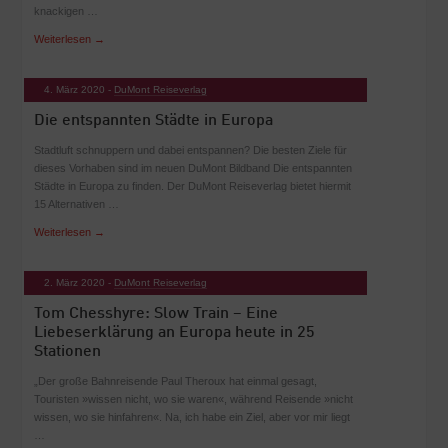
knackigen …
Weiterlesen
→
4. März 2020 -
DuMont Reiseverlag
Die entspannten Städte in Europa
Stadtluft schnuppern und dabei entspannen? Die besten Ziele für
dieses Vorhaben sind im neuen DuMont Bildband Die entspannten
Städte in Europa zu finden. Der DuMont Reiseverlag bietet hiermit
15 Alternativen …
Weiterlesen
→
2. März 2020 -
DuMont Reiseverlag
Tom Chesshyre: Slow Train – Eine
Liebeserklärung an Europa heute in 25
Stationen
„Der große Bahnreisende Paul Theroux hat einmal gesagt,
Touristen »wissen nicht, wo sie waren«, während Reisende »nicht
wissen, wo sie hinfahren«. Na, ich habe ein Ziel, aber vor mir liegt
…