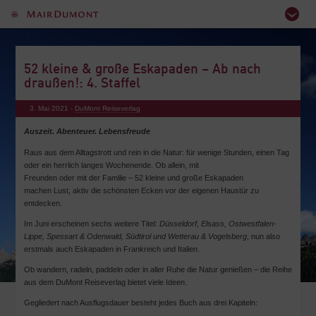
52 kleine & große Eskapaden – Ab nach
draußen!: 4. Staffel
3. Mai 2021 -
DuMont Reiseverlag
Auszeit. Abenteuer. Lebensfreude
Raus aus dem Alltagstrott und rein in die Natur: für wenige Stunden, einen Tag
oder ein herrlich langes Wochenende. Ob allein, mit
Freunden oder mit der Familie – 52 kleine und große Eskapaden
machen Lust, aktiv die schönsten Ecken vor der eigenen Haustür zu
entdecken.
Im Juni erscheinen sechs weitere Titel:
Düsseldorf, Elsass, Ostwestfalen-
Lippe, Spessart & Odenwald, Südtirol und Wetterau & Vogelsberg
, nun also
erstmals auch Eskapaden in Frankreich und Italien.
Ob wandern, radeln, paddeln oder in aller Ruhe die Natur genießen – die Reihe
aus dem DuMont Reiseverlag bietet viele Ideen.
Gegliedert nach Ausflugsdauer besteht jedes Buch aus drei Kapiteln: