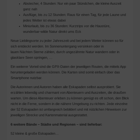
Abstecher, 4 Stunden: Nur ein paar Stündchen, die kleine Auszeit
ganz nah
Ausflüge, bis zu 12 Stunden: Raus für einen Tag, für jede Laune und
jedes Wetter ist etwas dabei
Miniurlaub, bis zu 36 Stunden: Kurztrips vor die Haustüre,
wunderbar-wilde Natur direkt ums Eck
Neue Lieblingsorte zu jeder Jahreszeit und bei jedem Wetter können so für
sich entdeckt werden. Im Sonnenuntergang versinken oder in
lauen Nächten Sterne zählen, durch ungezähmte Natur wandern oder in
glasklare Seen springen, …
Ein weiterer Vorteil sind die GPX-Daten der jeweiligen Routen, die mittels App
heruntergeladen werden können. Die Karten sind somit einfach über das
Smartphone nutzbar.
Die Autorinnen und Autoren haben alle Eskapaden selbst ausprobiert. Sie
erzählen lebendig und charmant von Abenteuern und Auszeiten, die draußen
warten. Um diese Abenteuer erleben zu können genügt es oft schon, den Blick
nicht in die Ferne, sondern in die nähere Umgebung zu richten. Jede einzelne
der 52 Eskapaden ist umfangreich bebildert und mit nützlichen Hinweisen zur
jeweiligen Strecke und Kartenmaterial ausgestattet.
6 weitere Bände – Städte und Regionen – sind lieferbar:
52 kleine & große Eskapaden…