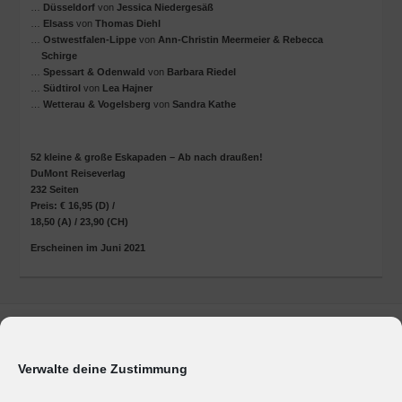
…
Düsseldorf
von
Jessica Niedergesäß
…
Elsass
von
Thomas Diehl
…
Ostwestfalen-Lippe
von
Ann-Christin Meermeier & Rebecca
Schirge
…
Spessart & Odenwald
von
Barbara Riedel
…
Südtirol
von
Lea Hajner
…
Wetterau & Vogelsberg
von
Sandra Kathe
52 kleine & große Eskapaden – Ab nach draußen!
DuMont Reiseverlag
232 Seiten
Preis: € 16,95 (D) /
18,50 (A) / 23,90 (CH)
Erscheinen im Juni 2021
Marken & Produkte
Unternehmen
Verwalte deine Zustimmung
Geschäftsbereiche