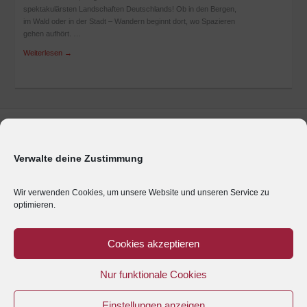
spektakulärsten Landschaften Deutschlands! Ob in den Bergen,
im Wald oder in der Stadt – Wandern beginnt dort, wo Spazieren
gehen aufhört. …
Weiterlesen
→
Marken & Produkte
Unternehmen
Verwalte deine Zustimmung
Geschäftsbereiche
Presse
Wir verwenden Cookies, um unsere Website und unseren Service zu
optimieren.
Karriere
Impressum
Cookies akzeptieren
Kontakt
Nur funktionale Cookies
Anreise
Datenschutz
Einstellungen anzeigen