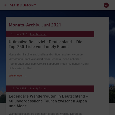
Monats-Archiv: Juni 2021
15. Juni 2021 -
Lonely Planet
Ultimative Reiseziele Deutschland – Die
Top-250-Liste von Lonely Planet
»Lass dich inspirieren. Und lass dich überraschen – von der
Verbotenen Stadt Wünsdorf, vom Peenetal, den Saalfelder
Feengrotten oder dem Urwald Sababurg. Noch nie gehört? Dann
nichts wie hin! Und …
Weiterlesen
→
12. Juni 2021 -
Lonely Planet
Legendäre Wanderrouten in Deutschland –
40 unvergessliche Touren zwischen Alpen
und Meer
Wanderstiefel an, es geht nach draußen! Wohin? Durch die