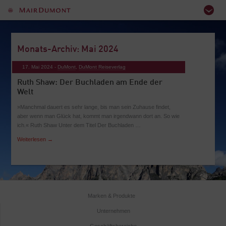
Monats-Archiv: Mai 2024
17. Mai 2024 -
DuMont
,
DuMont Reiseverlag
Ruth Shaw: Der Buchladen am Ende der
Welt
»Manchmal dauert es sehr lange, bis man sein Zuhause findet,
aber wenn man Glück hat, kommt man irgendwann dort an. So wie
ich.« Ruth Shaw Unter dem Titel Der Buchladen …
Weiterlesen
→
Marken & Produkte
Unternehmen
Geschäftsbereiche