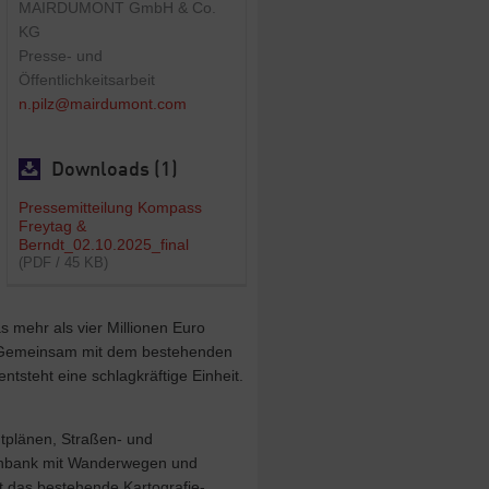
MAIRDUMONT GmbH & Co.
KG
Presse- und
Öffentlichkeitsarbeit
n.pilz@mairdumont.com
Downloads (1)
Pressemitteilung Kompass
Freytag &
Berndt_02.10.2025_final
(PDF / 45 KB)
s mehr als vier Millionen Euro
. Gemeinsam mit dem bestehenden
tsteht eine schlagkräftige Einheit.
dtplänen, Straßen- und
atenbank mit Wanderwegen und
zt das bestehende Kartografie-