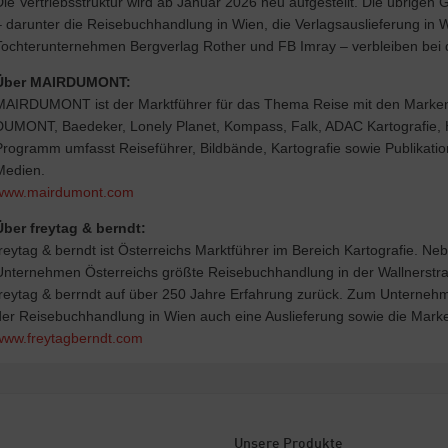
Die Vertriebsstruktur wird ab Januar 2026 neu aufgestellt. Die übrigen 
– darunter die Reisebuchhandlung in Wien, die Verlagsauslieferung in 
Tochterunternehmen Bergverlag Rother und FB Imray – verbleiben bei d
Über MAIRDUMONT:
MAIRDUMONT ist der Marktführer für das Thema Reise mit den Marken
DUMONT, Baedeker, Lonely Planet, Kompass, Falk, ADAC Kartografie,
Programm umfasst Reiseführer, Bildbände, Kartografie sowie Publikation
Medien.
www.mairdumont.com
Über freytag & berndt:
freytag & berndt ist Österreichs Marktführer im Bereich Kartografie. Ne
Unternehmen Österreichs größte Reisebuchhandlung in der Wallnerstraße
freytag & berrndt auf über 250 Jahre Erfahrung zurück. Zum Unterne
der Reisebuchhandlung in Wien auch eine Auslieferung sowie die Mark
www.freytagberndt.com
Unsere Produkte