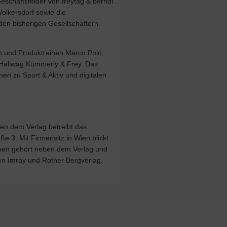
Geschäftsfelder von freytag & berndt
Wolkersdorf sowie die
en bisherigen Gesellschaftern.
 und Produktreihen Marco Polo,
 Hallwag Kümmerly & Frey. Das
en zu Sport & Aktiv und digitalen
ben dem Verlag betreibt das
 3. Mit Firmensitz in Wien blickt
hmen gehört neben dem Verlag und
en Imray und Rother Bergverlag.