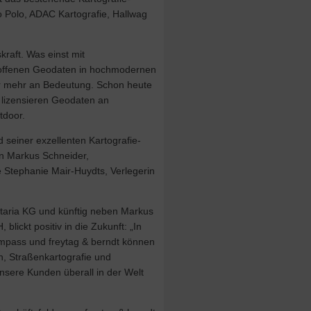
olo, ADAC Kartografie, Hallwag
raft. Was einst mit
d offenen Geodaten in hochmodernen
mer mehr an Bedeutung. Schon heute
 lizensieren Geodaten an
tdoor.
 seiner exzellenten Kartografie-
n Markus Schneider,
tephanie Mair-Huydts, Verlegerin
rtaria KG und künftig neben Markus
ickt positiv in die Zukunft: „In
pass und freytag & berndt können
, Straßenkartografie und
unsere Kunden überall in der Welt