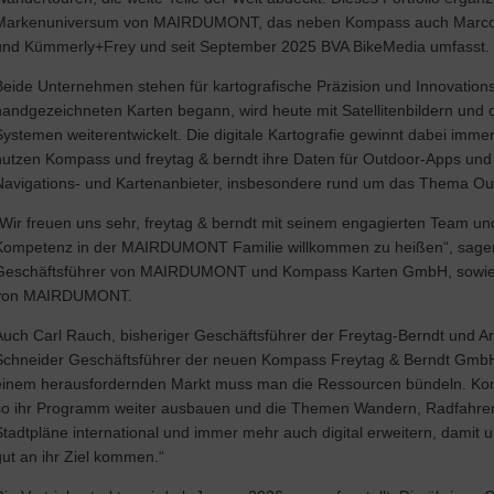
Markenuniversum von MAIRDUMONT, das neben Kompass auch Marco P
und Kümmerly+Frey und seit September 2025 BVA BikeMedia umfasst.
Beide Unternehmen stehen für kartografische Präzision und Innovationsk
handgezeichneten Karten begann, wird heute mit Satellitenbildern un
Systemen weiterentwickelt. Die digitale Kartografie gewinnt dabei im
nutzen Kompass und freytag & berndt ihre Daten für Outdoor-Apps und
Navigations- und Kartenanbieter, insbesondere rund um das Thema Ou
„Wir freuen uns sehr, freytag & berndt mit seinem engagierten Team und
Kompetenz in der MAIRDUMONT Familie willkommen zu heißen“, sage
Geschäftsführer von MAIRDUMONT und Kompass Karten GmbH, sowie S
von MAIRDUMONT.
Auch Carl Rauch, bisheriger Geschäftsführer der Freytag-Berndt und A
Schneider Geschäftsführer der neuen Kompass Freytag & Berndt GmbH, bl
einem herausfordernden Markt muss man die Ressourcen bündeln. Kom
so ihr Programm weiter ausbauen und die Themen Wandern, Radfahren
Stadtpläne international und immer mehr auch digital erweitern, damit 
gut an ihr Ziel kommen.“