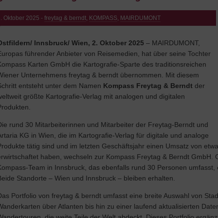
. Oktober 2025 -
freytag & berndt
,
KOMPASS
,
MAIRDUMONT
Ostfildern/ Innsbruck/ Wien, 2. Oktober 2025
– MAIRDUMONT,
Europas führender Anbieter von Reisemedien, hat über seine Tochter
Kompass Karten GmbH die Kartografie-Sparte des traditionsreichen
Wiener Unternehmens freytag & berndt übernommen. Mit diesem
Schritt entsteht unter dem Namen
Kompass Freytag & Berndt
der
weltweit größte Kartografie-Verlag mit analogen und digitalen
Produkten.
Die rund 30 Mitarbeiterinnen und Mitarbeiter der Freytag-Berndt und
Artaria KG in Wien, die im Kartografie-Verlag für digitale und analoge
Produkte tätig sind und im letzten Geschäftsjahr einen Umsatz von etwa
erwirtschaftet haben, wechseln zur Kompass Freytag & Berndt GmbH
Kompass-Team in Innsbruck, das ebenfalls rund 30 Personen umfasst, en
Beide Standorte – Wien und Innsbruck – bleiben erhalten.
Das Portfolio von freytag & berndt umfasst eine breite Auswahl von Sta
Wanderkarten über Atlanten bis hin zu einer laufend aktualisierten D
Wandertouren, die weite Teile der Welt abdeckt. Dieses Portfolio ergän