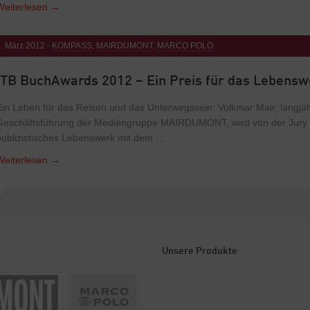
Weiterlesen
→
. März 2012 -
KOMPASS
,
MAIRDUMONT
,
MARCO POLO
ITB BuchAwards 2012 – Ein Preis für das Lebensw
Ein Leben für das Reisen und das Unterwegssein: Volkmar Mair, langjäh
Geschäftsführung der Mediengruppe MAIRDUMONT, wird von der Jury d
publizistisches Lebenswerk mit dem …
Weiterlesen
→
Unsere Produkte