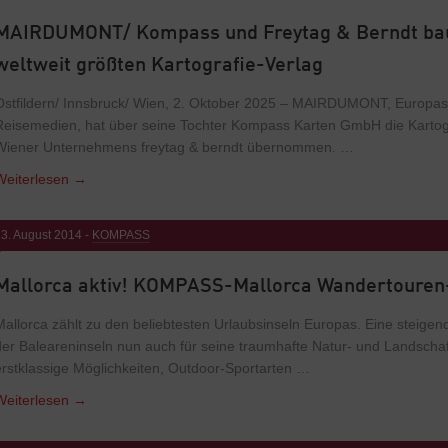
MAIRDUMONT/ Kompass und Freytag & Berndt ba
weltweit größten Kartografie-Verlag
Ostfildern/ Innsbruck/ Wien, 2. Oktober 2025 – MAIRDUMONT, Europas 
Reisemedien, hat über seine Tochter Kompass Karten GmbH die Kartogra
Wiener Unternehmens freytag & berndt übernommen. …
Weiterlesen
→
3. August 2014 -
KOMPASS
Mallorca aktiv! KOMPASS-Mallorca Wandertouren
Mallorca zählt zu den beliebtesten Urlaubsinseln Europas. Eine steigend
der Baleareninseln nun auch für seine traumhafte Natur- und Landschaft
erstklassige Möglichkeiten, Outdoor-Sportarten …
Weiterlesen
→