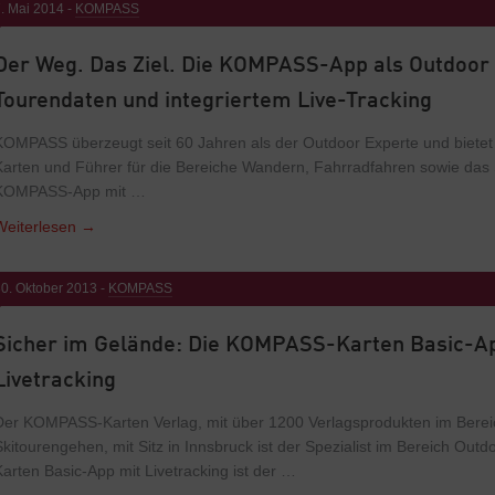
. Mai 2014 -
KOMPASS
Der Weg. Das Ziel. Die KOMPASS-App als Outdoor
Tourendaten und integriertem Live-Tracking
KOMPASS überzeugt seit 60 Jahren als der Outdoor Experte und bietet 
Karten und Führer für die Bereiche Wandern, Fahrradfahren sowie das S
KOMPASS-App mit …
Weiterlesen
→
0. Oktober 2013 -
KOMPASS
Sicher im Gelände: Die KOMPASS-Karten Basic-Ap
Livetracking
Der KOMPASS-Karten Verlag, mit über 1200 Verlagsprodukten im Bere
Skitourengehen, mit Sitz in Innsbruck ist der Spezialist im Bereich O
Karten Basic-App mit Livetracking ist der …