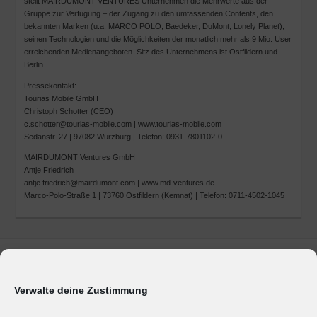
stellt MAIRDUMONT VENTURES Unternehmen die Mehrwerte aus der
Gruppe zur Verfügung – der Zugang zu den umfassenden Contents, den
bekannten Marken (u.a. MARCO POLO, Baedeker, DuMont, Lonely Planet),
seinen Technologien und die Möglichkeiten der monatlich mehr als 9 Mio. User
erreichenden Medienangeboten. Sitz des Unternehmens ist Ostfildern und
Berlin.
Pressekontakt:
Tourias Mobile GmbH
Christoph Schotter (CEO)
c.schotter@tourias-mobile.com | www.tourias-mobile.com
Sedanstr. 27 | 97082 Würzburg | Telefon: 0931-7801102-0
MAIRDUMONT Ventures GmbH
Antje Friedrich
antje.friedrich@mairdumont.com | www.md-ventures.de
Marco-Polo-Straße 1 | 73760 Ostfildern (Kemnat) | Telefon: 0711-4502-1045
Marken & Produkte
Unternehmen
Verwalte deine Zustimmung
Geschäftsbereiche