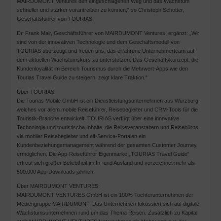
MAIRDUMONT Ventures den eingeschlagenen Weg und das Wachstum
schneller und stärker vorantreiben zu können,“ so Christoph Schotter,
Geschäftsführer von TOURIAS.
Dr. Frank Mair, Geschäftsführer von MAIRDUMONT Ventures, ergänzt: „Wir
sind von der innovativen Technologie und dem Geschäftsmodell von
TOURIAS überzeugt und freuen uns, das erfahrene Unternehmerteam auf
dem aktuellen Wachstumskurs zu unterstützen. Das Geschäftskonzept, die
Kundenloyalität im Bereich Tourismus durch die Mehrwert-Apps wie den
Tourias Travel Guide zu steigern, zeigt klare Traktion.“
Über TOURIAS:
Die Tourias Mobile GmbH ist ein Dienstleistungsunternehmen aus Würzburg,
welches vor allem mobile Reiseführer, Reisebegleiter und CRM-Tools für die
Touristik-Branche entwickelt. TOURIAS verfügt über eine innovative
Technologie und touristische Inhalte, die Reiseveranstaltern und Reisebüros
via mobiler Reisebegleiter und elf-Service-Portalen ein
Kundenbeziehungsmanagement während der gesamten Customer Journey
ermöglichen. Die App-Reiseführer Eigenmarke „TOURIAS Travel Guide“
erfreut sich großer Beliebtheit im In- und Ausland und verzeichnet mehr als
500.000 App-Downloads jährlich.
Über MAIRDUMONT VENTURES:
MAIRDUMONT VENTURES GmbH ist ein 100% Tochterunternehmen der
Mediengruppe MAIRDUMONT. Das Unternehmen fokussiert sich auf digitale
Wachstumsunternehmen rund um das Thema Reisen. Zusätzlich zu Kapital