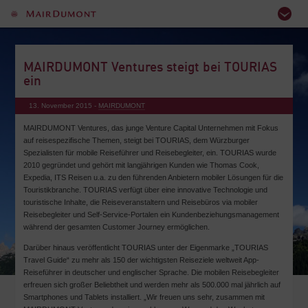
MAIRDUMONT Ventures steigt bei TOURIAS
ein
13. November 2015 -
MAIRDUMONT
MAIRDUMONT Ventures, das junge Venture Capital Unternehmen mit Fokus
auf reisespezifische Themen, steigt bei TOURIAS, dem Würzburger
Spezialisten für mobile Reiseführer und Reisebegleiter, ein. TOURIAS wurde
2010 gegründet und gehört mit langjährigen Kunden wie Thomas Cook,
Expedia, ITS Reisen u.a. zu den führenden Anbietern mobiler Lösungen für die
Touristikbranche. TOURIAS verfügt über eine innovative Technologie und
touristische Inhalte, die Reiseveranstaltern und Reisebüros via mobiler
Reisebegleiter und Self-Service-Portalen ein Kundenbeziehungsmanagement
während der gesamten Customer Journey ermöglichen.
Darüber hinaus veröffentlicht TOURIAS unter der Eigenmarke „TOURIAS
Travel Guide“ zu mehr als 150 der wichtigsten Reiseziele weltweit App-
Reiseführer in deutscher und englischer Sprache. Die mobilen Reisebegleiter
erfreuen sich großer Beliebtheit und werden mehr als 500.000 mal jährlich auf
Smartphones und Tablets installiert. „Wir freuen uns sehr, zusammen mit