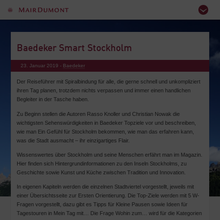
Baedeker Smart Stockholm
23. Januar 2019 -
Baedeker
Der Reiseführer mit Spiralbindung für alle, die gerne schnell und unkompliziert
ihren Tag planen, trotzdem nichts verpassen und immer einen handlichen
Begleiter in der Tasche haben.
Zu Beginn stellen die Autoren Rasso Knoller und Christian Nowak die
wichtigsten Sehenswürdigkeiten in Baedeker Topziele vor und beschreiben,
wie man Ein Gefühl für Stockholm bekommen, wie man das erfahren kann,
was die Stadt ausmacht – ihr einzigartiges Flair.
Wissenswertes über Stockholm und seine Menschen erfährt man im Magazin.
Hier finden sich Hintergrundinformationen zu den Inseln Stockholms, zu
Geschichte sowie Kunst und Küche zwischen Tradition und Innovation.
In eigenen Kapiteln werden die einzelnen Stadtviertel vorgestellt, jeweils mit
einer Übersichtsseite zur Ersten Orientierung. Die Top-Ziele werden mit 5 W-
Fragen vorgestellt, dazu gibt es Tipps für Kleine Pausen sowie Ideen für
Tagestouren in Mein Tag mit… Die Frage Wohin zum… wird für die Kategorien