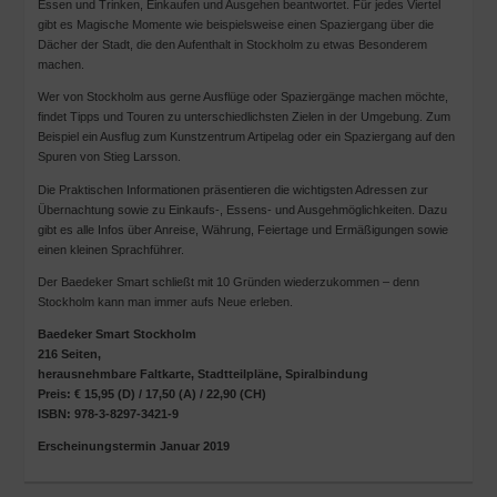
Essen und Trinken, Einkaufen und Ausgehen beantwortet. Für jedes Viertel
gibt es Magische Momente wie beispielsweise einen Spaziergang über die
Dächer der Stadt, die den Aufenthalt in Stockholm zu etwas Besonderem
machen.
Wer von Stockholm aus gerne Ausflüge oder Spaziergänge machen möchte,
findet Tipps und Touren zu unterschiedlichsten Zielen in der Umgebung. Zum
Beispiel ein Ausflug zum Kunstzentrum Artipelag oder ein Spaziergang auf den
Spuren von Stieg Larsson.
Die Praktischen Informationen präsentieren die wichtigsten Adressen zur
Übernachtung sowie zu Einkaufs-, Essens- und Ausgehmöglichkeiten. Dazu
gibt es alle Infos über Anreise, Währung, Feiertage und Ermäßigungen sowie
einen kleinen Sprachführer.
Der Baedeker Smart schließt mit 10 Gründen wiederzukommen – denn
Stockholm kann man immer aufs Neue erleben.
Baedeker Smart Stockholm
216 Seiten,
herausnehmbare Faltkarte, Stadtteilpläne, Spiralbindung
Preis: € 15,95 (D) / 17,50 (A) / 22,90 (CH)
ISBN: 978-3-8297-3421-9
Erscheinungstermin Januar 2019