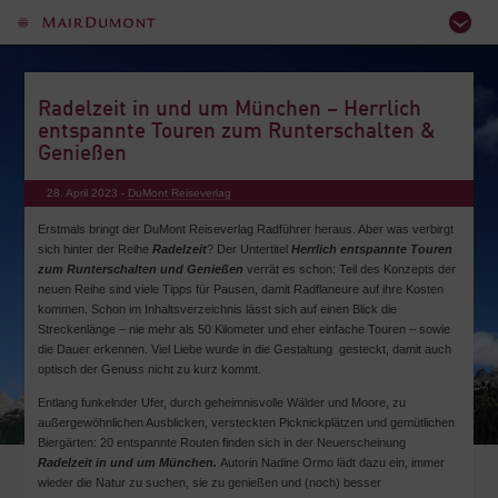
Radelzeit in und um München – Herrlich
entspannte Touren zum Runterschalten &
Genießen
28. April 2023 -
DuMont Reiseverlag
Erstmals bringt der DuMont Reiseverlag Radführer heraus. Aber was verbirgt
sich hinter der Reihe
Radelzeit
? Der Untertitel
Herrlich entspannte Touren
zum Runterschalten und Genießen
verrät es schon: Teil des Konzepts der
neuen Reihe sind viele Tipps für Pausen, damit Radflaneure auf ihre Kosten
kommen. Schon im Inhaltsverzeichnis lässt sich auf einen Blick die
Streckenlänge – nie mehr als 50 Kilometer und eher einfache Touren – sowie
die Dauer erkennen. Viel Liebe wurde in die Gestaltung gesteckt, damit auch
optisch der Genuss nicht zu kurz kommt.
Entlang funkelnder Ufer, durch geheimnisvolle Wälder und Moore, zu
außergewöhnlichen Ausblicken, versteckten Picknickplätzen und gemütlichen
Biergärten: 20 entspannte Routen finden sich in der Neuerscheinung
Radelzeit in und um München.
Autorin Nadine Ormo lädt dazu ein, immer
wieder die Natur zu suchen, sie zu genießen und (noch) besser