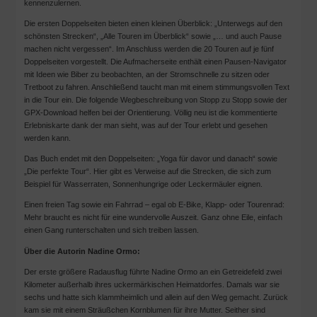
kennenzulernen.
Die ersten Doppelseiten bieten einen kleinen Überblick: „Unterwegs auf den
schönsten Strecken“, „Alle Touren im Überblick“ sowie „… und auch Pause
machen nicht vergessen“. Im Anschluss werden die 20 Touren auf je fünf
Doppelseiten vorgestellt. Die Aufmacherseite enthält einen Pausen-Navigator
mit Ideen wie Biber zu beobachten, an der Stromschnelle zu sitzen oder
Tretboot zu fahren. Anschließend taucht man mit einem stimmungsvollen Text
in die Tour ein. Die folgende Wegbeschreibung von Stopp zu Stopp sowie der
GPX-Download helfen bei der Orientierung. Völlig neu ist die kommentierte
Erlebniskarte dank der man sieht, was auf der Tour erlebt und gesehen
werden kann.
Das Buch endet mit den Doppelseiten: „Yoga für davor und danach“ sowie
„Die perfekte Tour“. Hier gibt es Verweise auf die Strecken, die sich zum
Beispiel für Wasserraten, Sonnenhungrige oder Leckermäuler eignen.
Einen freien Tag sowie ein Fahrrad – egal ob E-Bike, Klapp- oder Tourenrad:
Mehr braucht es nicht für eine wundervolle Auszeit. Ganz ohne Eile, einfach
einen Gang runterschalten und sich treiben lassen.
Über die Autorin Nadine Ormo:
Der erste größere Radausflug führte Nadine Ormo an ein Getreidefeld zwei
Kilometer außerhalb ihres uckermärkischen Heimatdorfes. Damals war sie
sechs und hatte sich klammheimlich und allein auf den Weg gemacht. Zurück
kam sie mit einem Sträußchen Kornblumen für ihre Mutter. Seither sind