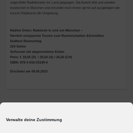
ungezählte Radkilometer ins Land gegangen. Die Autorin lebt und arbeitet
inzwischen in München und erkundet noch immer gerne auf ausgiebigen wie
kurzen Radtouren die Umgebung.
Nadine Ormo: Radelzeit in und um München –
Herrlich entspannte Touren zum Runterschalten &Genießen
DuMont Reiseverlag
224 Seiten
Softcover mit abgerundeten Ecken
Preis: € 18,95 (D) / 20,50 (A) / 26,50 (CH)
ISBN: 978-3-616-03199-6
Erscheint am 09.05.2023
Marken & Produkte
Unternehmen
Verwalte deine Zustimmung
Geschäftsbereiche