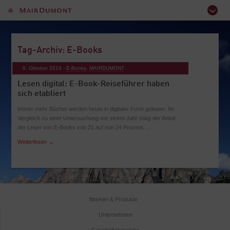
Tag-Archiv: E-Books
6. Oktober 2014 -
E-Books
,
MAIRDUMONT
Lesen digital: E-Book-Reiseführer haben
sich etabliert
Immer mehr Bücher werden heute in digitaler Form gelesen. Im
Vergleich zu einer Untersuchung vor einem Jahr stieg der Anteil
der Leser von E-Books von 21 auf nun 24 Prozent. …
Weiterlesen
→
Marken & Produkte
Unternehmen
Geschäftsbereiche