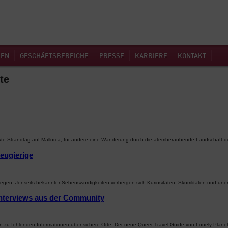
MEN
GESCHÄFTSBEREICHE
PRESSE
KARRIERE
KONTAKT
te
fekte Strandtag auf Mallorca, für andere eine Wanderung durch die atemberaubende Landschaft d
Neugierige
gen. Jenseits bekannter Sehenswürdigkeiten verbergen sich Kuriositäten, Skurrilitäten und un
nterviews aus der Community
n zu fehlenden Informationen über sichere Orte. Der neue Queer Travel Guide von Lonely Planet