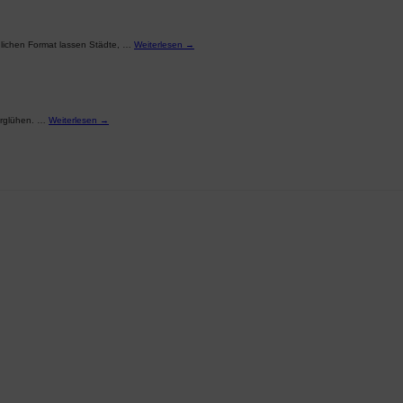
ndlichen Format lassen Städte, …
Weiterlesen
→
verglühen. …
Weiterlesen
→