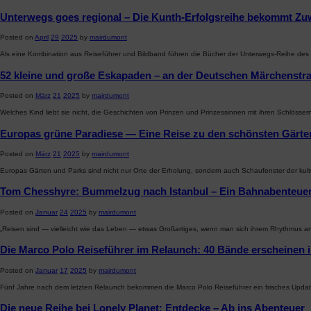
Unterwegs goes regional – Die Kunth-Erfolgsreihe bekommt Z
Posted on
April
29
2025
by
mairdumont
Als eine Kombination aus Reiseführer und Bildband führen die Bücher der Unterwegs-Reihe des
52 kleine und große Eskapaden – an der Deutschen Märchenstr
Posted on
März
21
2025
by
mairdumont
Welches Kind liebt sie nicht, die Geschichten von Prinzen und Prinzessinnen mit ihren Schl
Europas grüne Paradiese — Eine Reise zu den schönsten Gärte
Posted on
März
21
2025
by
mairdumont
Europas Gärten und Parks sind nicht nur Orte der Erholung, sondern auch Schaufenster der kul
Tom Chesshyre: Bummelzug nach Istanbul – Ein Bahnabenteuer
Posted on
Januar
24
2025
by
mairdumont
„Reisen sind — vielleicht wie das Leben — etwas Großartiges, wenn man sich ihrem Rhythmus 
Die Marco Polo Reiseführer im Relaunch: 40 Bände erscheinen 
Posted on
Januar
17
2025
by
mairdumont
Fünf Jahre nach dem letzten Relaunch bekommen die Marco Polo Reiseführer ein frisches Update.
Die neue Reihe bei Lonely Planet: Entdecke – Ab ins Abenteuer