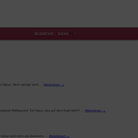
BILDARCHIV
SUCHE
er Alpen. Nicht wenige zieht …
Weiterlesen
→
erwartete Weltwunder. Ein Haus, das auf dem Kopf steht? …
Weiterlesen
→
 bietet weit mehr als klassische …
Weiterlesen
→