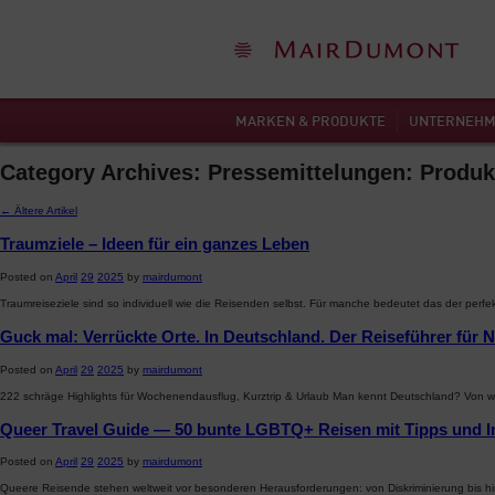
MARKEN & PRODUKTE
UNTERNEH
Category Archives: Pressemittelungen: Produk
←
Ältere Artikel
Traumziele – Ideen für ein ganzes Leben
Posted on
April
29
2025
by
mairdumont
Traumreiseziele sind so individuell wie die Reisenden selbst. Für manche bedeutet das der per
Guck mal: Verrückte Orte. In Deutschland. Der Reiseführer für 
Posted on
April
29
2025
by
mairdumont
222 schräge Highlights für Wochenendausflug, Kurztrip & Urlaub Man kennt Deutschland? Von we
Queer Travel Guide — 50 bunte LGBTQ+ Reisen mit Tipps und I
Posted on
April
29
2025
by
mairdumont
Queere Reisende stehen weltweit vor besonderen Herausforderungen: von Diskriminierung bis hi