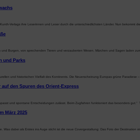
uwachs
 Kunth-Verlags ihre Leserinnen und Leser durch die unterschiedlichsten Länder. Nun bekommt d
aße
össern und Burgen, von sprechenden Tieren und verzauberten Wesen. Märchen und Sagen laden z
n und Parks
turellen und historischen Vielfalt des Kontinents. Die Neuerscheinung Europas grüne Paradiese
 auf den Spuren des Orient-Express
anpasst und spontane Entscheidungen zulässt. Beim Zugfahren funktioniert das besonders gut.
im März 2025
 Was dabei als Erstes ins Auge sticht ist die neue Covergestaltung: Das Foto der Destination 