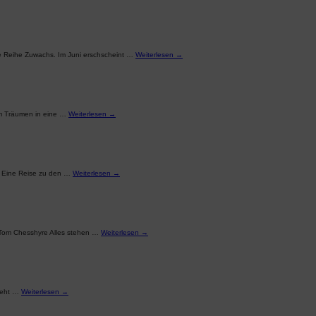
ie Reihe Zuwachs. Im Juni erschscheint …
Weiterlesen
→
um Träumen in eine …
Weiterlesen
→
 – Eine Reise zu den …
Weiterlesen
→
“ Tom Chesshyre Alles stehen …
Weiterlesen
→
steht …
Weiterlesen
→