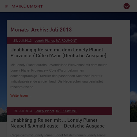
Monats-Archiv: Juli 2013
25. Juli 2013 -
Lonely Planet
,
MAIRDUMONT
Unabhängig Reisen mit dem Lonely Planet
Provence / Côte d’Azur (Deutsche Ausgabe)
Mit Lonely Planet durchs Lavendelland Bienvenus! Mit dem neuen
Lonely Planet Provence – Côte d’Azur bekommen
deutschsprachige Traveller den passenden Kultreiseführer für
Individualreisende an die Hand. Die Neuerscheinung beinhaltet
reisepraktische …
Weiterlesen
→
25. Juli 2013 -
Lonely Planet
,
MAIRDUMONT
Unabhängig Reisen mit … Lonely Planet
Neapel & Amalfiküste – Deutsche Ausgabe
Carpe diem mit Lonely Planet Ecco! Mit dem neuen Lonely Planet