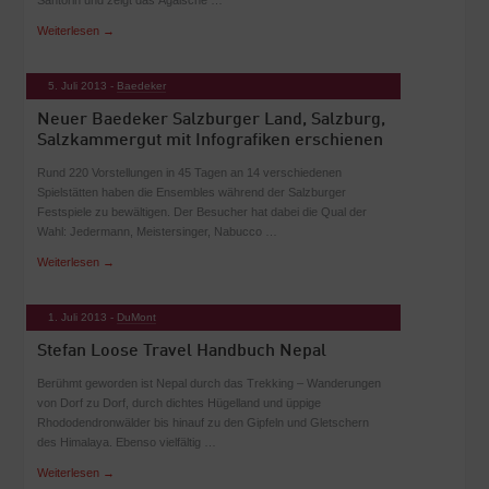
Santorin und zeigt das Ägäische …
Weiterlesen
→
5. Juli 2013 -
Baedeker
Neuer Baedeker Salzburger Land, Salzburg,
Salzkammergut mit Infografiken erschienen
Rund 220 Vorstellungen in 45 Tagen an 14 verschiedenen
Spielstätten haben die Ensembles während der Salzburger
Festspiele zu bewältigen. Der Besucher hat dabei die Qual der
Wahl: Jedermann, Meistersinger, Nabucco …
Weiterlesen
→
1. Juli 2013 -
DuMont
Stefan Loose Travel Handbuch Nepal
Berühmt geworden ist Nepal durch das Trekking – Wanderungen
von Dorf zu Dorf, durch dichtes Hügelland und üppige
Rhododendronwälder bis hinauf zu den Gipfeln und Gletschern
des Himalaya. Ebenso vielfältig …
Weiterlesen
→