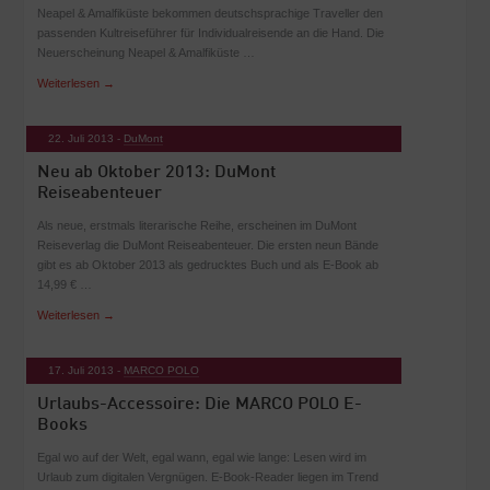
Neapel & Amalfiküste bekommen deutschsprachige Traveller den
passenden Kultreiseführer für Individualreisende an die Hand. Die
Neuerscheinung Neapel & Amalfiküste …
Weiterlesen
→
22. Juli 2013 -
DuMont
Neu ab Oktober 2013: DuMont
Reiseabenteuer
Als neue, erstmals literarische Reihe, erscheinen im DuMont
Reiseverlag die DuMont Reiseabenteuer. Die ersten neun Bände
gibt es ab Oktober 2013 als gedrucktes Buch und als E-Book ab
14,99 € …
Weiterlesen
→
17. Juli 2013 -
MARCO POLO
Urlaubs-Accessoire: Die MARCO POLO E-
Books
Egal wo auf der Welt, egal wann, egal wie lange: Lesen wird im
Urlaub zum digitalen Vergnügen. E-Book-Reader liegen im Trend